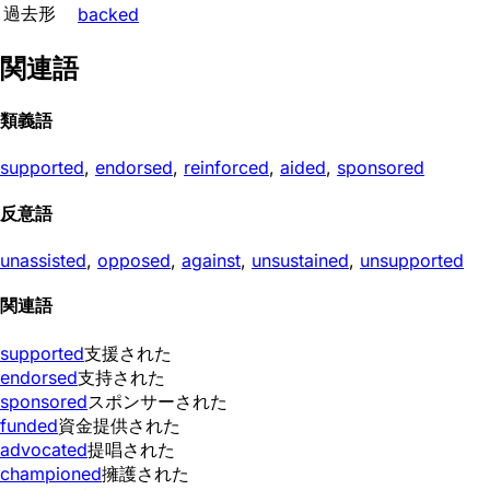
過去形
backed
関連語
類義語
supported
,
endorsed
,
reinforced
,
aided
,
sponsored
反意語
unassisted
,
opposed
,
against
,
unsustained
,
unsupported
関連語
supported
支援された
endorsed
支持された
sponsored
スポンサーされた
funded
資金提供された
advocated
提唱された
championed
擁護された