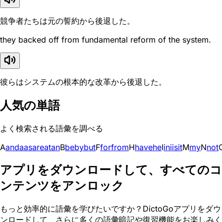
競争者たちは元の誓約から後退した。
they backed off from fundamental reform of the system.
彼らはシステムの根本的な改革から後退した。
人気の単語
よく検索される語彙を調べる
A
and
a
as
are
at
an
B
be
by
but
F
for
from
H
have
he
I
in
i
is
it
M
my
N
not
アプリをダウンロードして、すべてのコ
ンテンツをアンロック
もっと効率的に語彙を学びたいですか？DictoGoアプリをダウ
ンロードして、さらに多くの語彙暗記や復習機能をお楽しみく