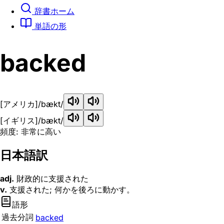
辞書ホーム
単語の形
backed
[アメリカ]
/bækt/
[イギリス]
/bækt/
頻度: 非常に高い
日本語訳
adj.
財政的に支援された
v.
支援された; 何かを後ろに動かす。
語形
過去分詞
backed