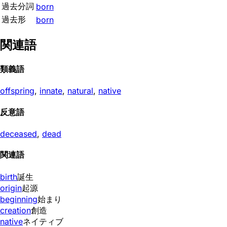
過去分詞
born
過去形
born
関連語
類義語
offspring
,
innate
,
natural
,
native
反意語
deceased
,
dead
関連語
birth
誕生
origin
起源
beginning
始まり
creation
創造
native
ネイティブ