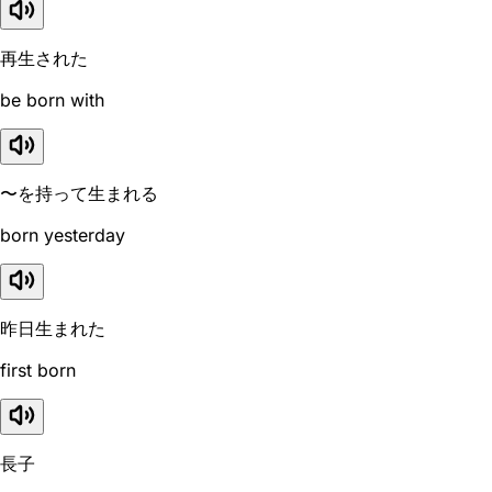
再生された
be born with
〜を持って生まれる
born yesterday
昨日生まれた
first born
長子