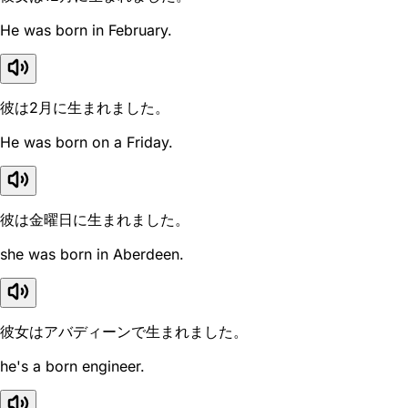
He was born in February.
彼は2月に生まれました。
He was born on a Friday.
彼は金曜日に生まれました。
she was born in Aberdeen.
彼女はアバディーンで生まれました。
he's a born engineer.