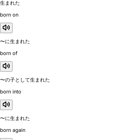
生まれた
born on
〜に生まれた
born of
〜の子として生まれた
born into
〜に生まれた
born again