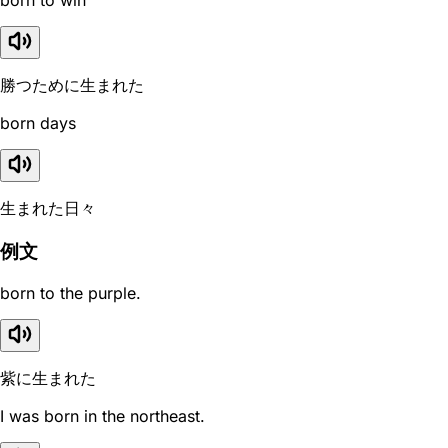
勝つために生まれた
born days
生まれた日々
例文
born to the purple.
紫に生まれた
I was born in the northeast.