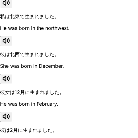
私は北東で生まれました。
He was born in the northwest.
彼は北西で生まれました。
She was born in December.
彼女は12月に生まれました。
He was born in February.
彼は2月に生まれました。