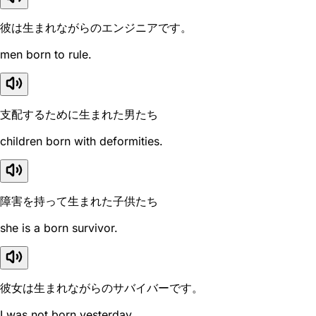
彼は生まれながらのエンジニアです。
men born to rule.
支配するために生まれた男たち
children born with deformities.
障害を持って生まれた子供たち
she is a born survivor.
彼女は生まれながらのサバイバーです。
I was not born yesterday.