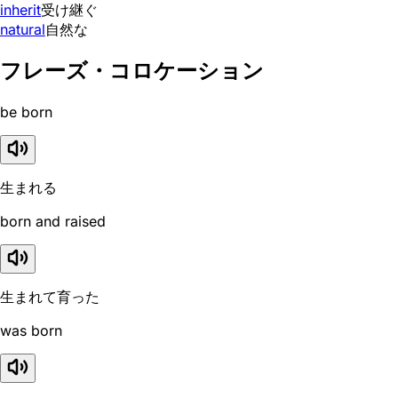
inherit
受け継ぐ
natural
自然な
フレーズ・コロケーション
be born
生まれる
born and raised
生まれて育った
was born