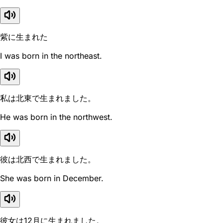
紫に生まれた
I was born in the northeast.
私は北東で生まれました。
He was born in the northwest.
彼は北西で生まれました。
She was born in December.
彼女は12月に生まれました。