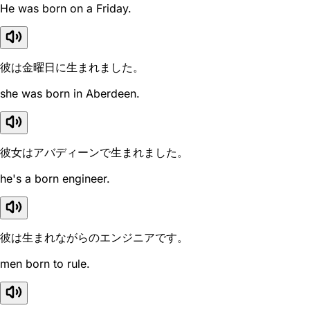
He was born on a Friday.
彼は金曜日に生まれました。
she was born in Aberdeen.
彼女はアバディーンで生まれました。
he's a born engineer.
彼は生まれながらのエンジニアです。
men born to rule.