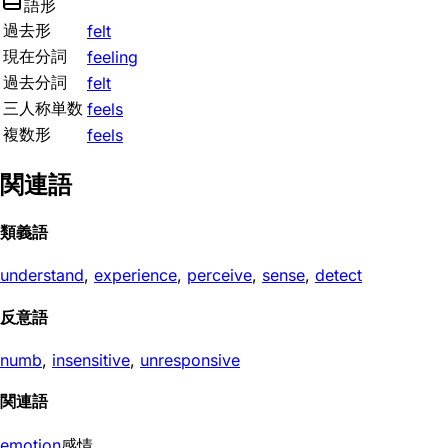
語形
過去形
felt
現在分詞
feeling
過去分詞
felt
三人称単数
feels
複数形
feels
関連語
類義語
understand
,
experience
,
perceive
,
sense
,
detect
反意語
numb
,
insensitive
,
unresponsive
関連語
emotion
感情