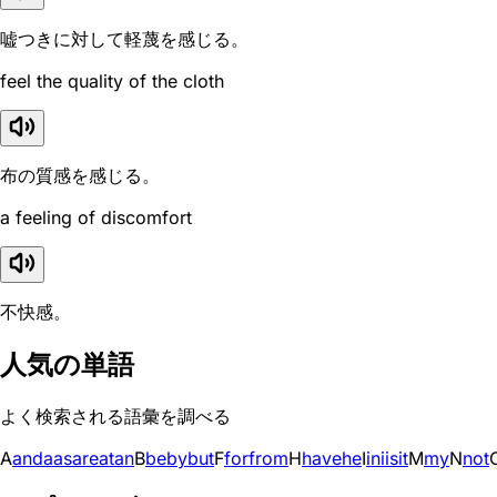
嘘つきに対して軽蔑を感じる。
feel the quality of the cloth
布の質感を感じる。
a feeling of discomfort
不快感。
人気の単語
よく検索される語彙を調べる
A
and
a
as
are
at
an
B
be
by
but
F
for
from
H
have
he
I
in
i
is
it
M
my
N
not