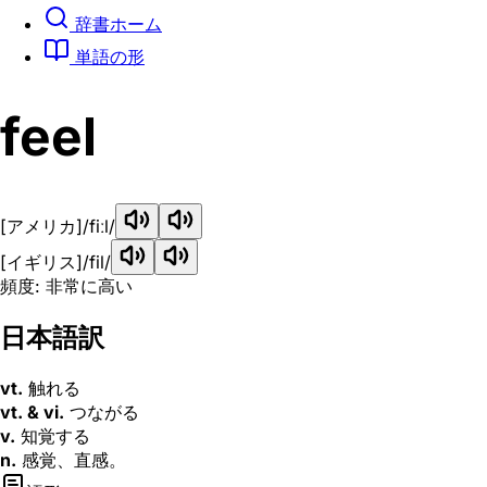
辞書ホーム
単語の形
feel
[アメリカ]
/fiːl/
[イギリス]
/fil/
頻度: 非常に高い
日本語訳
vt.
触れる
vt. & vi.
つながる
v.
知覚する
n.
感覚、直感。