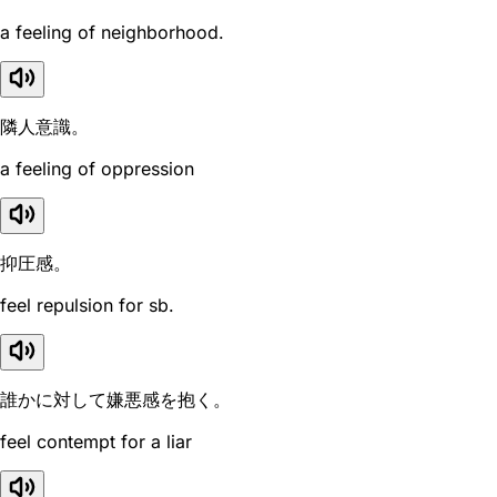
a feeling of neighborhood.
隣人意識。
a feeling of oppression
抑圧感。
feel repulsion for sb.
誰かに対して嫌悪感を抱く。
feel contempt for a liar