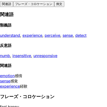
関連語
フレーズ・コロケーション
例文
関連語
類義語
understand
,
experience
,
perceive
,
sense
,
detect
反意語
numb
,
insensitive
,
unresponsive
関連語
emotion
感情
sense
感覚
experience
経験
フレーズ・コロケーション
feel happy