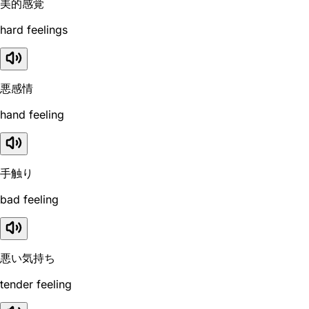
美的感覚
hard feelings
悪感情
hand feeling
手触り
bad feeling
悪い気持ち
tender feeling