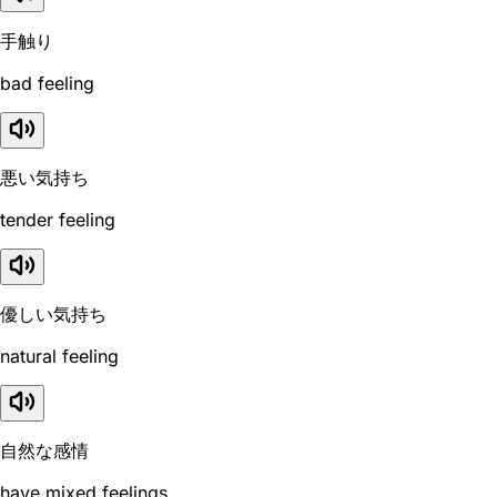
手触り
bad feeling
悪い気持ち
tender feeling
優しい気持ち
natural feeling
自然な感情
have mixed feelings