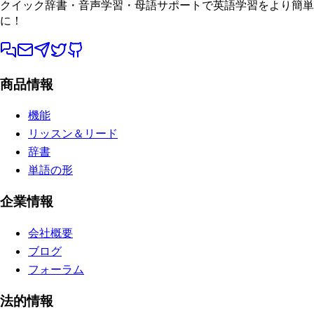
クイック辞書・音声学習・母語サポートで英語学習をより簡単
に！
商品情報
機能
リッスン＆リード
辞書
単語の形
企業情報
会社概要
ブログ
フォーラム
法的情報