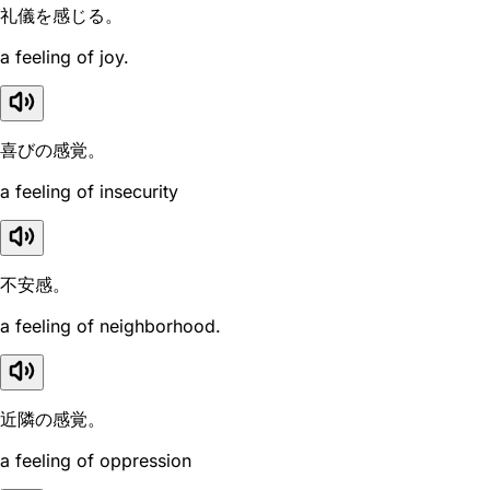
礼儀を感じる。
a feeling of joy.
喜びの感覚。
a feeling of insecurity
不安感。
a feeling of neighborhood.
近隣の感覚。
a feeling of oppression