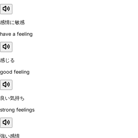
感情に敏感
have a feeling
感じる
good feeling
良い気持ち
strong feelings
強い感情