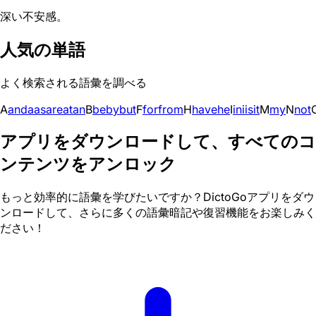
深い不安感。
人気の単語
よく検索される語彙を調べる
A
and
a
as
are
at
an
B
be
by
but
F
for
from
H
have
he
I
in
i
is
it
M
my
N
not
アプリをダウンロードして、すべてのコ
ンテンツをアンロック
もっと効率的に語彙を学びたいですか？DictoGoアプリをダウ
ンロードして、さらに多くの語彙暗記や復習機能をお楽しみく
ださい！