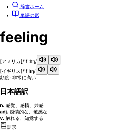
辞書ホーム
単語の形
feeling
[アメリカ]
/'fiːlɪŋ/
[イギリス]
/'filɪŋ/
頻度: 非常に高い
日本語訳
n.
感覚、感情、共感
adj.
感情的な、敏感な
v.
触れる、知覚する
語形