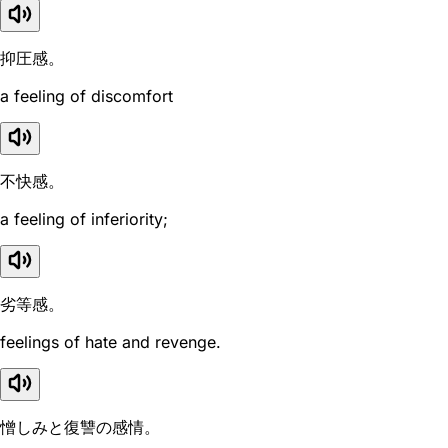
抑圧感。
a feeling of discomfort
不快感。
a feeling of inferiority;
劣等感。
feelings of hate and revenge.
憎しみと復讐の感情。