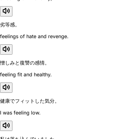
劣等感。
feelings of hate and revenge.
憎しみと復讐の感情。
feeling fit and healthy.
健康でフィットした気分。
I was feeling low.