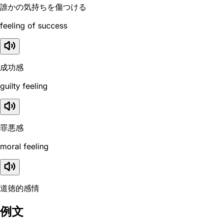
誰かの気持ちを傷つける
feeling of success
成功感
guilty feeling
罪悪感
moral feeling
道徳的感情
例文