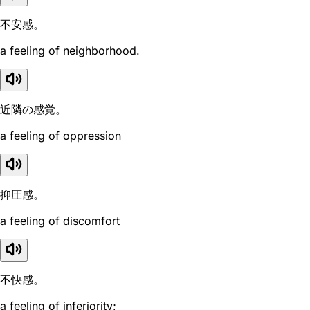
不安感。
a feeling of neighborhood.
近隣の感覚。
a feeling of oppression
抑圧感。
a feeling of discomfort
不快感。
a feeling of inferiority;