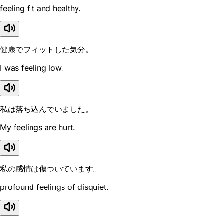
feeling fit and healthy.
健康でフィットした気分。
I was feeling low.
私は落ち込んでいました。
My feelings are hurt.
私の感情は傷ついています。
profound feelings of disquiet.