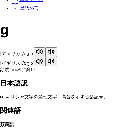
単語の形
g
[アメリカ]
/dʒiː/
[イギリス]
/dʒiː/
頻度: 非常に高い
日本語訳
n.
ギリシャ文字の第七文字、高音を示す音楽記号。
関連語
類義語