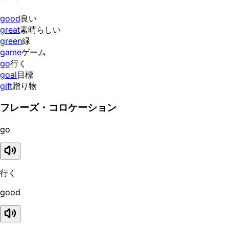
good
良い
great
素晴らしい
green
緑
game
ゲーム
go
行く
goal
目標
gift
贈り物
フレーズ・コロケーション
go
行く
good