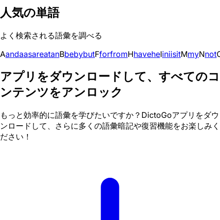
人気の単語
よく検索される語彙を調べる
A
and
a
as
are
at
an
B
be
by
but
F
for
from
H
have
he
I
in
i
is
it
M
my
N
not
アプリをダウンロードして、すべてのコ
ンテンツをアンロック
もっと効率的に語彙を学びたいですか？DictoGoアプリをダウ
ンロードして、さらに多くの語彙暗記や復習機能をお楽しみく
ださい！