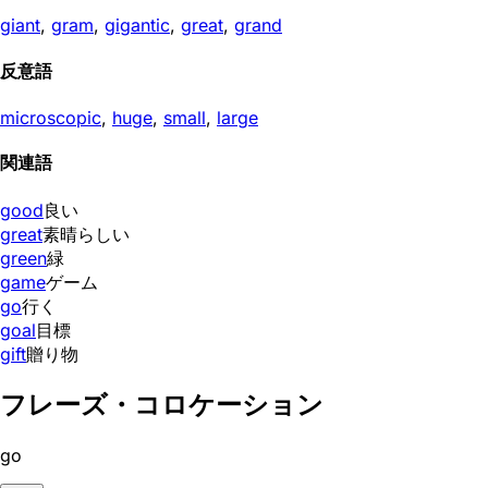
giant
,
gram
,
gigantic
,
great
,
grand
反意語
microscopic
,
huge
,
small
,
large
関連語
good
良い
great
素晴らしい
green
緑
game
ゲーム
go
行く
goal
目標
gift
贈り物
フレーズ・コロケーション
go