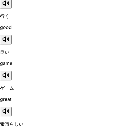
行く
good
良い
game
ゲーム
great
素晴らしい