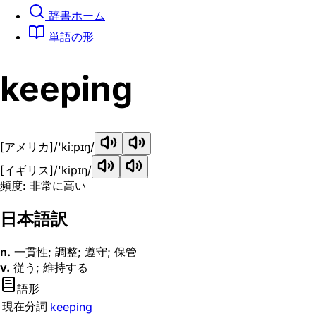
辞書ホーム
単語の形
keeping
[アメリカ]
/'kiːpɪŋ/
[イギリス]
/'kipɪŋ/
頻度: 非常に高い
日本語訳
n.
一貫性; 調整; 遵守; 保管
v.
従う; 維持する
語形
現在分詞
keeping