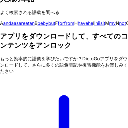
よく検索される語彙を調べる
A
and
a
as
are
at
an
B
be
by
but
F
for
from
H
have
he
I
in
i
is
it
M
my
N
not
アプリをダウンロードして、すべてのコ
ンテンツをアンロック
もっと効率的に語彙を学びたいですか？DictoGoアプリをダウ
ンロードして、さらに多くの語彙暗記や復習機能をお楽しみく
ださい！