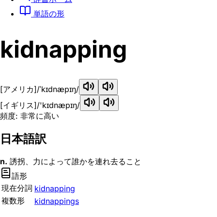
単語の形
kidnapping
[アメリカ]
/ˈkɪdnæpɪŋ/
[イギリス]
/'kɪdnæpɪŋ/
頻度: 非常に高い
日本語訳
n.
誘拐、力によって誰かを連れ去ること
語形
現在分詞
kidnapping
複数形
kidnappings