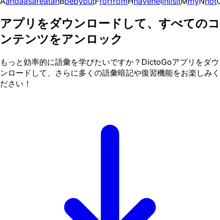
A
and
a
as
are
at
an
B
be
by
but
F
for
from
H
have
he
I
in
i
is
it
M
my
N
not
アプリをダウンロードして、すべてのコ
ンテンツをアンロック
もっと効率的に語彙を学びたいですか？DictoGoアプリをダウ
ンロードして、さらに多くの語彙暗記や復習機能をお楽しみく
ださい！