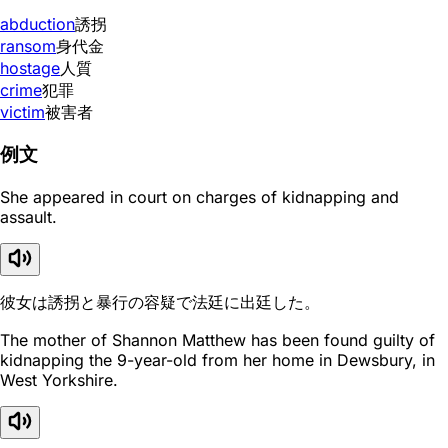
abduction
誘拐
ransom
身代金
hostage
人質
crime
犯罪
victim
被害者
例文
She appeared in court on charges of kidnapping and
assault.
彼女は誘拐と暴行の容疑で法廷に出廷した。
The mother of Shannon Matthew has been found guilty of
kidnapping the 9-year-old from her home in Dewsbury, in
West Yorkshire.