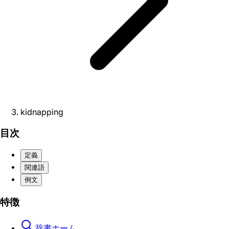
kidnapping
目次
定義
関連語
例文
特徴
辞書ホーム