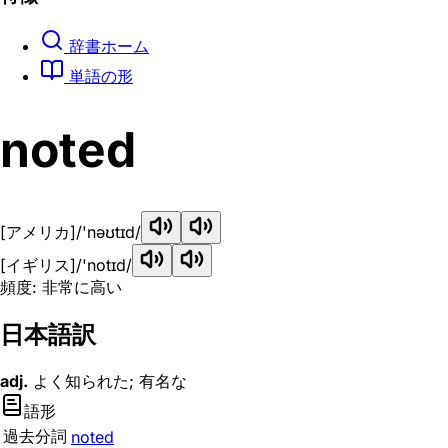
辞書ホーム
単語の形
noted
[アメリカ]
/'nəʊtɪd/
[イギリス]
/'notɪd/
頻度: 非常に高い
日本語訳
adj.
よく知られた; 有名な
語形
過去分詞
noted