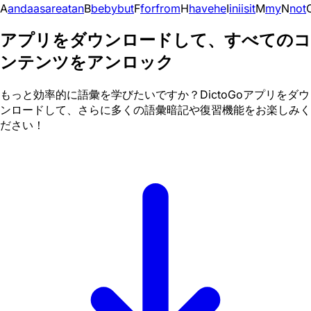
A
and
a
as
are
at
an
B
be
by
but
F
for
from
H
have
he
I
in
i
is
it
M
my
N
not
アプリをダウンロードして、すべてのコ
ンテンツをアンロック
もっと効率的に語彙を学びたいですか？DictoGoアプリをダウ
ンロードして、さらに多くの語彙暗記や復習機能をお楽しみく
ださい！