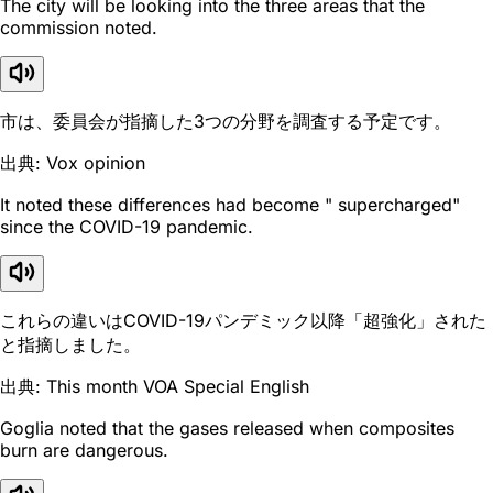
The city will be looking into the three areas that the
commission noted.
市は、委員会が指摘した3つの分野を調査する予定です。
出典: Vox opinion
It noted these differences had become " supercharged"
since the COVID-19 pandemic.
これらの違いはCOVID-19パンデミック以降「超強化」された
と指摘しました。
出典: This month VOA Special English
Goglia noted that the gases released when composites
burn are dangerous.