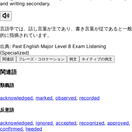
and writing secondary.
言語学では、話し言葉が主であり、書き言葉が従であると一般
的に指摘されています。
出典: Past English Major Level 8 Exam Listening
(Specialized)
関連語
フレーズ・コロケーション
例文
ネイティブの例文
関連語
類義語
acknowledged
,
marked
,
observed
,
recorded
反意語
acknowledged
,
ignored
,
accepted
,
recognized
,
approved
,
confirmed
,
heeded