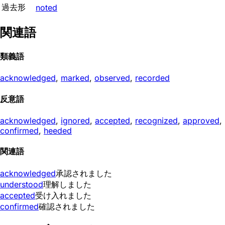
過去形
noted
関連語
類義語
acknowledged
,
marked
,
observed
,
recorded
反意語
acknowledged
,
ignored
,
accepted
,
recognized
,
approved
,
confirmed
,
heeded
関連語
acknowledged
承認されました
understood
理解しました
accepted
受け入れました
confirmed
確認されました