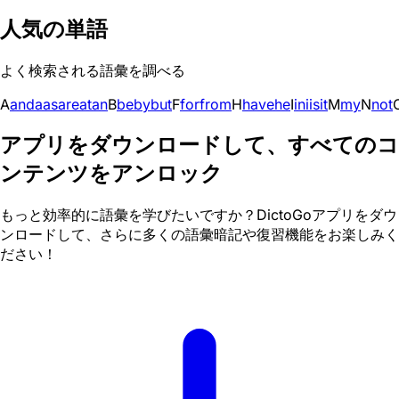
人気の単語
よく検索される語彙を調べる
A
and
a
as
are
at
an
B
be
by
but
F
for
from
H
have
he
I
in
i
is
it
M
my
N
not
アプリをダウンロードして、すべてのコ
ンテンツをアンロック
もっと効率的に語彙を学びたいですか？DictoGoアプリをダウ
ンロードして、さらに多くの語彙暗記や復習機能をお楽しみく
ださい！