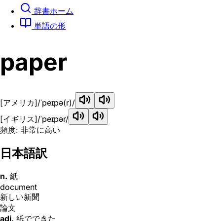
辞書ホーム
単語の形
paper
[アメリカ]
/ˈpeɪpə(r)/
[イギリス]
/ˈpeɪpər/
頻度: 非常に高い
日本語訳
n.
紙
document
新しい新聞
論文
adj.
紙でできた