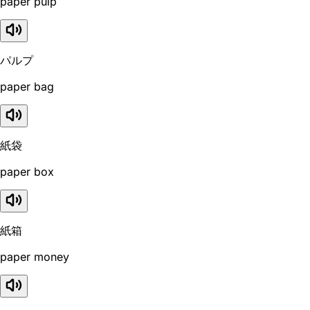
paper pulp
パルプ
paper bag
紙袋
paper box
紙箱
paper money