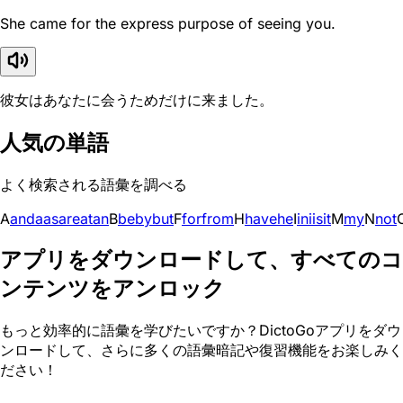
She came for the express purpose of seeing you.
彼女はあなたに会うためだけに来ました。
人気の単語
よく検索される語彙を調べる
A
and
a
as
are
at
an
B
be
by
but
F
for
from
H
have
he
I
in
i
is
it
M
my
N
not
アプリをダウンロードして、すべてのコ
ンテンツをアンロック
もっと効率的に語彙を学びたいですか？DictoGoアプリをダウ
ンロードして、さらに多くの語彙暗記や復習機能をお楽しみく
ださい！