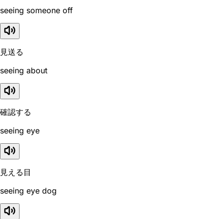
seeing someone off
見送る
seeing about
確認する
seeing eye
見える目
seeing eye dog