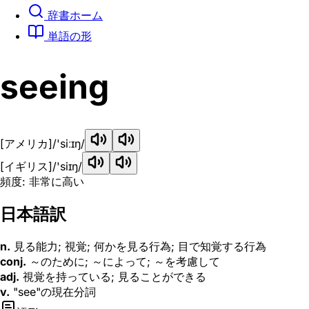
辞書ホーム
単語の形
seeing
[アメリカ]
/'siːɪŋ/
[イギリス]
/'siɪŋ/
頻度: 非常に高い
日本語訳
n.
見る能力; 視覚; 何かを見る行為; 目で知覚する行為
conj.
～のために; ～によって; ～を考慮して
adj.
視覚を持っている; 見ることができる
v.
"see"の現在分詞