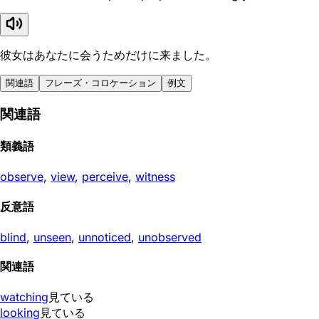
彼女はあなたに会うためだけに来ました。
関連語
フレーズ・コロケーション
例文
関連語
類義語
observe
,
view
,
perceive
,
witness
反意語
blind
,
unseen
,
unnoticed
,
unobserved
関連語
watching
見ている
looking
見ている