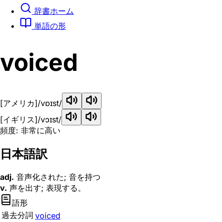
辞書ホーム
単語の形
voiced
[アメリカ]
/vɒɪst/
[イギリス]
/vɔɪst/
頻度: 非常に高い
日本語訳
adj.
音声化された; 音を持つ
v.
声を出す; 表現する。
語形
過去分詞
voiced