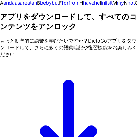
A
and
a
as
are
at
an
B
be
by
but
F
for
from
H
have
he
I
in
i
is
it
M
my
N
not
アプリをダウンロードして、すべてのコ
ンテンツをアンロック
もっと効率的に語彙を学びたいですか？DictoGoアプリをダウ
ンロードして、さらに多くの語彙暗記や復習機能をお楽しみく
ださい！