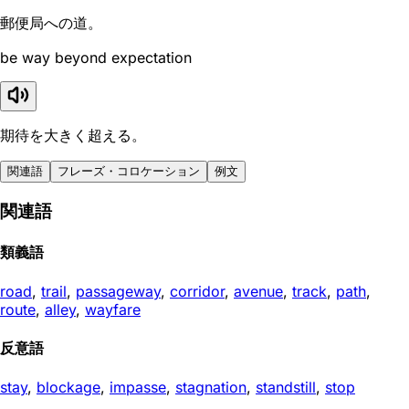
郵便局への道。
be way beyond expectation
期待を大きく超える。
関連語
フレーズ・コロケーション
例文
関連語
類義語
road
,
trail
,
passageway
,
corridor
,
avenue
,
track
,
path
,
route
,
alley
,
wayfare
反意語
stay
,
blockage
,
impasse
,
stagnation
,
standstill
,
stop