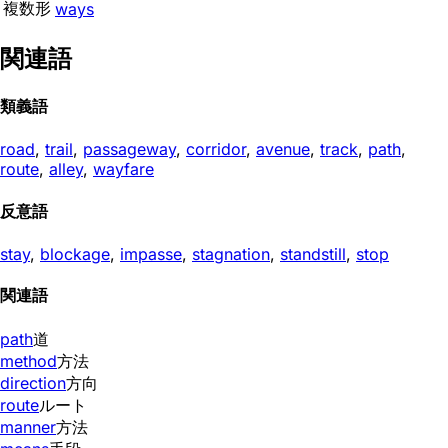
複数形
ways
関連語
類義語
road
,
trail
,
passageway
,
corridor
,
avenue
,
track
,
path
,
route
,
alley
,
wayfare
反意語
stay
,
blockage
,
impasse
,
stagnation
,
standstill
,
stop
関連語
path
道
method
方法
direction
方向
route
ルート
manner
方法