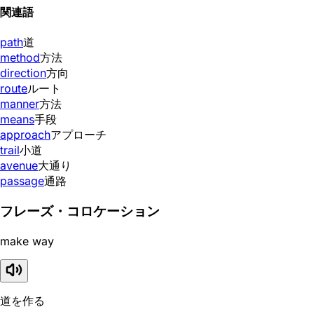
関連語
path
道
method
方法
direction
方向
route
ルート
manner
方法
means
手段
approach
アプローチ
trail
小道
avenue
大通り
passage
通路
フレーズ・コロケーション
make way
道を作る