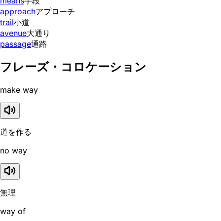
means
手段
approach
アプローチ
trail
小道
avenue
大通り
passage
通路
フレーズ・コロケーション
make way
道を作る
no way
無理
way of