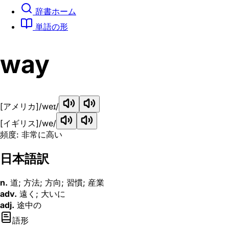
辞書ホーム
単語の形
way
[アメリカ]
/weɪ/
[イギリス]
/we/
頻度: 非常に高い
日本語訳
n.
道; 方法; 方向; 習慣; 産業
adv.
遠く; 大いに
adj.
途中の
語形