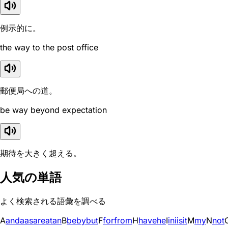
例示的に。
the way to the post office
郵便局への道。
be way beyond expectation
期待を大きく超える。
人気の単語
よく検索される語彙を調べる
A
and
a
as
are
at
an
B
be
by
but
F
for
from
H
have
he
I
in
i
is
it
M
my
N
not