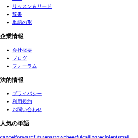
リッスン＆リード
辞書
単語の形
企業情報
会社概要
ブログ
フォーラム
法的情報
プライバシー
利用規約
お問い合わせ
人気の単語
cancel
forward
future
narrow
cheerful
calling
recipient
small