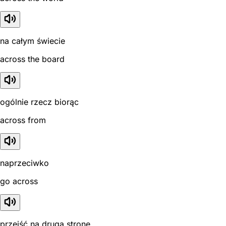
na całym świecie
across the board
ogólnie rzecz biorąc
across from
naprzeciwko
go across
przejść na drugą stronę