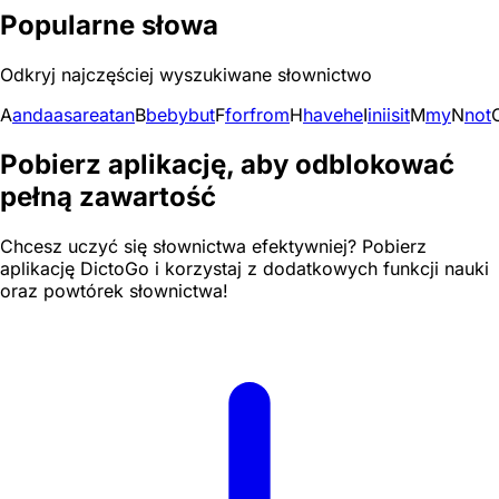
Popularne słowa
Odkryj najczęściej wyszukiwane słownictwo
A
and
a
as
are
at
an
B
be
by
but
F
for
from
H
have
he
I
in
i
is
it
M
my
N
not
Pobierz aplikację, aby odblokować
pełną zawartość
Chcesz uczyć się słownictwa efektywniej? Pobierz
aplikację DictoGo i korzystaj z dodatkowych funkcji nauki
oraz powtórek słownictwa!