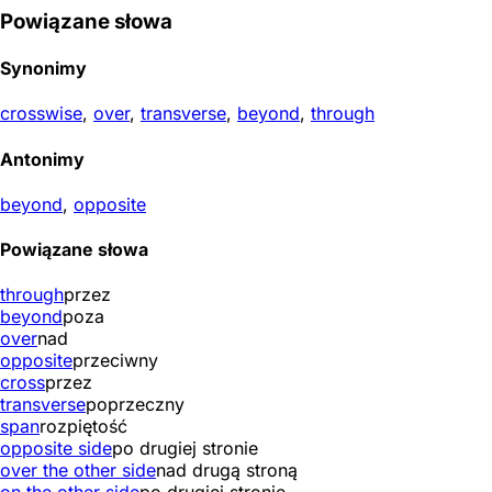
Powiązane słowa
Synonimy
crosswise
,
over
,
transverse
,
beyond
,
through
Antonimy
beyond
,
opposite
Powiązane słowa
through
przez
beyond
poza
over
nad
opposite
przeciwny
cross
przez
transverse
poprzeczny
span
rozpiętość
opposite side
po drugiej stronie
over the other side
nad drugą stroną