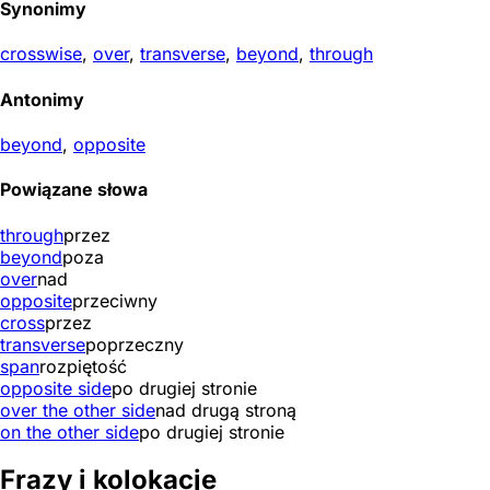
Synonimy
crosswise
,
over
,
transverse
,
beyond
,
through
Antonimy
beyond
,
opposite
Powiązane słowa
through
przez
beyond
poza
over
nad
opposite
przeciwny
cross
przez
transverse
poprzeczny
span
rozpiętość
opposite side
po drugiej stronie
over the other side
nad drugą stroną
on the other side
po drugiej stronie
Frazy i kolokacje