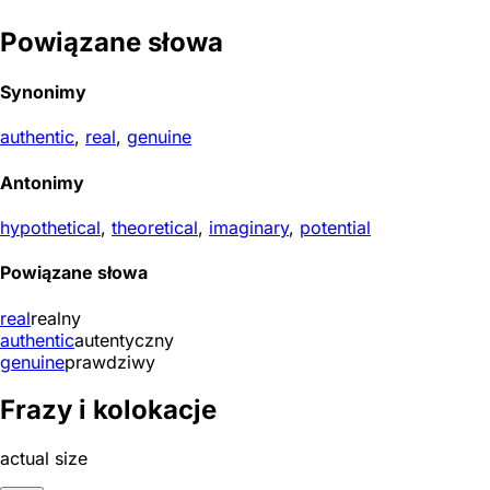
Powiązane słowa
Synonimy
authentic
,
real
,
genuine
Antonimy
hypothetical
,
theoretical
,
imaginary
,
potential
Powiązane słowa
real
realny
authentic
autentyczny
genuine
prawdziwy
Frazy i kolokacje
actual size