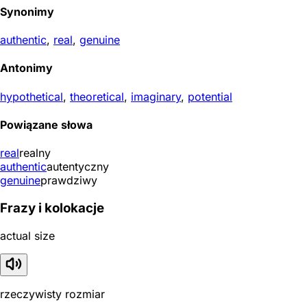
Synonimy
authentic
,
real
,
genuine
Antonimy
hypothetical
,
theoretical
,
imaginary
,
potential
Powiązane słowa
real
realny
authentic
autentyczny
genuine
prawdziwy
Frazy i kolokacje
actual size
rzeczywisty rozmiar