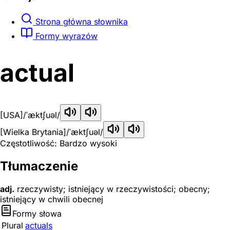
Strona główna słownika
Formy wyrazów
actual
[USA]
/ˈæktʃuəl/
[Wielka Brytania]
/ˈæktʃuəl/
Częstotliwość: Bardzo wysoki
Tłumaczenie
adj.
rzeczywisty; istniejący w rzeczywistości; obecny;
istniejący w chwili obecnej
Formy słowa
Plural
actuals