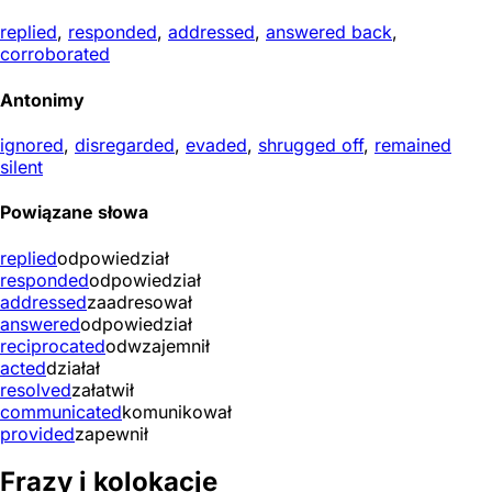
replied
,
responded
,
addressed
,
answered back
,
corroborated
Antonimy
ignored
,
disregarded
,
evaded
,
shrugged off
,
remained
silent
Powiązane słowa
replied
odpowiedział
responded
odpowiedział
addressed
zaadresował
answered
odpowiedział
reciprocated
odwzajemnił
acted
działał
resolved
załatwił
communicated
komunikował
provided
zapewnił
Frazy i kolokacje