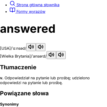
Strona główna słownika
Formy wyrazów
answered
[USA]
/ˈɑːnsəd/
[Wielka Brytania]
/ˈansərd/
Tłumaczenie
v.
Odpowiedział na pytanie lub prośbę; udzielono
odpowiedzi na pytanie lub prośbę.
Powiązane słowa
Synonimy