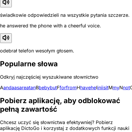
świadkowie odpowiedzieli na wszystkie pytania szczerze.
he answered the phone with a cheerful voice.
odebrał telefon wesołym głosem.
Popularne słowa
Odkryj najczęściej wyszukiwane słownictwo
A
and
a
as
are
at
an
B
be
by
but
F
for
from
H
have
he
I
in
i
is
it
M
my
N
not
Pobierz aplikację, aby odblokować
pełną zawartość
Chcesz uczyć się słownictwa efektywniej? Pobierz
aplikację DictoGo i korzystaj z dodatkowych funkcji nauki