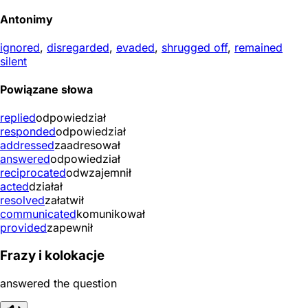
Antonimy
ignored
,
disregarded
,
evaded
,
shrugged off
,
remained
silent
Powiązane słowa
replied
odpowiedział
responded
odpowiedział
addressed
zaadresował
answered
odpowiedział
reciprocated
odwzajemnił
acted
działał
resolved
załatwił
communicated
komunikował
provided
zapewnił
Frazy i kolokacje
answered the question