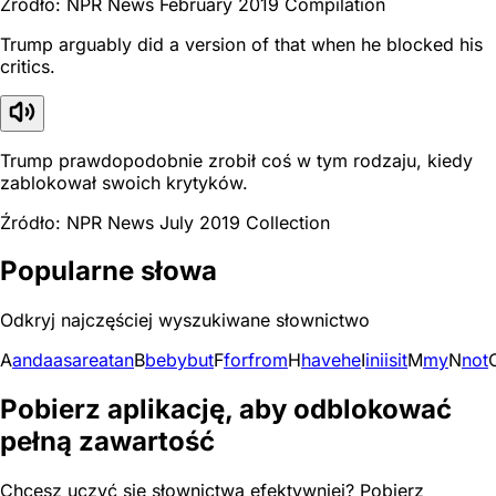
Źródło: NPR News February 2019 Compilation
Trump arguably did a version of that when he blocked his
critics.
Trump prawdopodobnie zrobił coś w tym rodzaju, kiedy
zablokował swoich krytyków.
Źródło: NPR News July 2019 Collection
Popularne słowa
Odkryj najczęściej wyszukiwane słownictwo
A
and
a
as
are
at
an
B
be
by
but
F
for
from
H
have
he
I
in
i
is
it
M
my
N
not
Pobierz aplikację, aby odblokować
pełną zawartość
Chcesz uczyć się słownictwa efektywniej? Pobierz