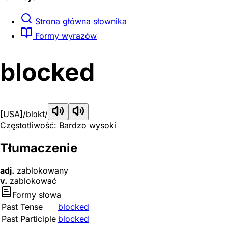
Strona główna słownika
Formy wyrazów
blocked
[USA]
/blɔkt/
Częstotliwość: Bardzo wysoki
Tłumaczenie
adj.
zablokowany
v.
zablokować
Formy słowa
Past Tense
blocked
Past Participle
blocked