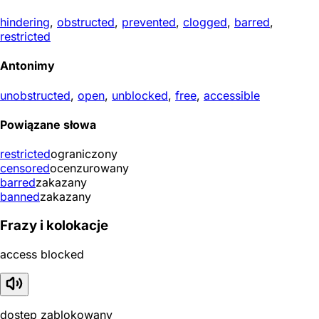
hindering
,
obstructed
,
prevented
,
clogged
,
barred
,
restricted
Antonimy
unobstructed
,
open
,
unblocked
,
free
,
accessible
Powiązane słowa
restricted
ograniczony
censored
ocenzurowany
barred
zakazany
banned
zakazany
Frazy i kolokacje
access blocked
dostęp zablokowany