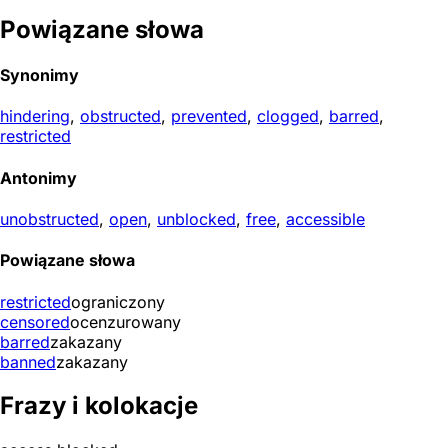
Powiązane słowa
Synonimy
hindering
,
obstructed
,
prevented
,
clogged
,
barred
,
restricted
Antonimy
unobstructed
,
open
,
unblocked
,
free
,
accessible
Powiązane słowa
restricted
ograniczony
censored
ocenzurowany
barred
zakazany
banned
zakazany
Frazy i kolokacje