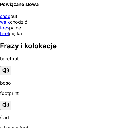
Powiązane słowa
shoe
but
walk
chodzić
toes
palce
heel
piętka
Frazy i kolokacje
barefoot
boso
footprint
ślad
athlete's foot