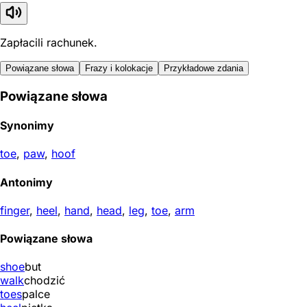
Zapłacili rachunek.
Powiązane słowa
Frazy i kolokacje
Przykładowe zdania
Powiązane słowa
Synonimy
toe
,
paw
,
hoof
Antonimy
finger
,
heel
,
hand
,
head
,
leg
,
toe
,
arm
Powiązane słowa
shoe
but
walk
chodzić
toes
palce