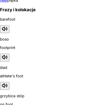
heel
piętka
Frazy i kolokacje
barefoot
boso
footprint
ślad
athlete's foot
grzybica stóp
on foot