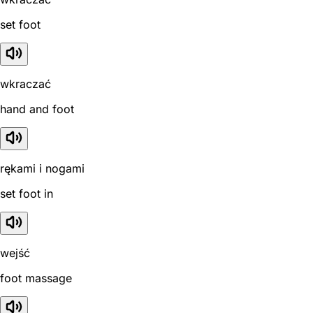
set foot
wkraczać
hand and foot
rękami i nogami
set foot in
wejść
foot massage