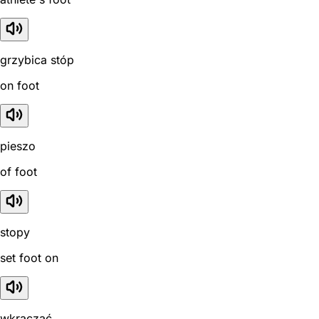
grzybica stóp
on foot
pieszo
of foot
stopy
set foot on
wkraczać