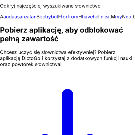
Odkryj najczęściej wyszukiwane słownictwo
A
and
a
as
are
at
an
B
be
by
but
F
for
from
H
have
he
I
in
i
is
it
M
my
N
not
Pobierz aplikację, aby odblokować
pełną zawartość
Chcesz uczyć się słownictwa efektywniej? Pobierz
aplikację DictoGo i korzystaj z dodatkowych funkcji nauki
oraz powtórek słownictwa!