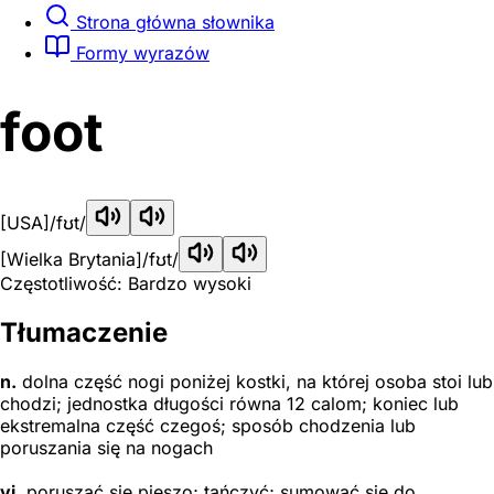
Strona główna słownika
Formy wyrazów
foot
[USA]
/fʊt/
[Wielka Brytania]
/fʊt/
Częstotliwość: Bardzo wysoki
Tłumaczenie
n.
dolna część nogi poniżej kostki, na której osoba stoi lub
chodzi; jednostka długości równa 12 calom; koniec lub
ekstremalna część czegoś; sposób chodzenia lub
poruszania się na nogach
vi.
poruszać się pieszo; tańczyć; sumować się do