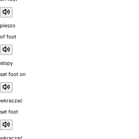
pieszo
of foot
stopy
set foot on
wkraczać
set foot
wkraczać