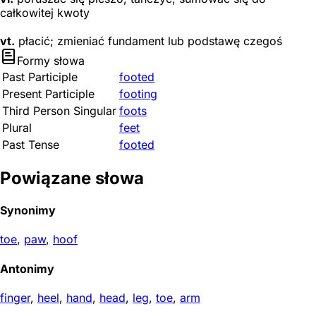
całkowitej kwoty
vt.
płacić; zmieniać fundament lub podstawę czegoś
Formy słowa
Past Participle
footed
Present Participle
footing
Third Person Singular
foots
Plural
feet
Past Tense
footed
Powiązane słowa
Synonimy
toe
,
paw
,
hoof
Antonimy
finger
,
heel
,
hand
,
head
,
leg
,
toe
,
arm