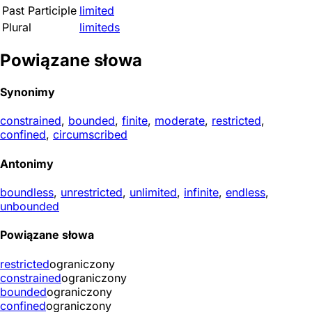
Past Participle
limited
Plural
limiteds
Powiązane słowa
Synonimy
constrained
,
bounded
,
finite
,
moderate
,
restricted
,
confined
,
circumscribed
Antonimy
boundless
,
unrestricted
,
unlimited
,
infinite
,
endless
,
unbounded
Powiązane słowa
restricted
ograniczony
constrained
ograniczony
bounded
ograniczony
confined
ograniczony