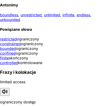
Antonimy
boundless
,
unrestricted
,
unlimited
,
infinite
,
endless
,
unbounded
Powiązane słowa
restricted
ograniczony
constrained
ograniczony
bounded
ograniczony
confined
ograniczony
finite
skończony
controlled
kontrolowane
Frazy i kolokacje
limited access
ograniczony dostęp