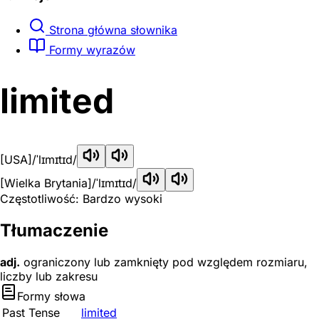
Strona główna słownika
Formy wyrazów
limited
[USA]
/ˈlɪmɪtɪd/
[Wielka Brytania]
/ˈlɪmɪtɪd/
Częstotliwość: Bardzo wysoki
Tłumaczenie
adj.
ograniczony lub zamknięty pod względem rozmiaru,
liczby lub zakresu
Formy słowa
Past Tense
limited