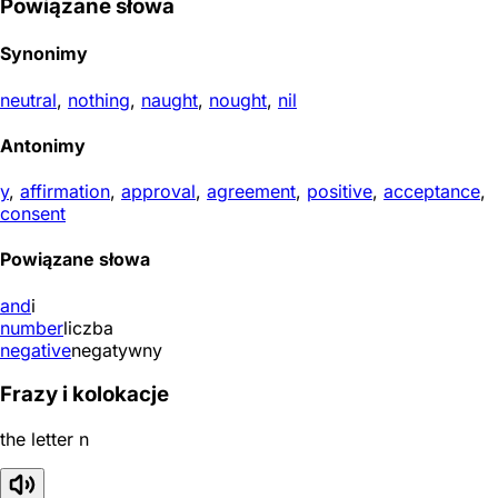
Powiązane słowa
Synonimy
neutral
,
nothing
,
naught
,
nought
,
nil
Antonimy
y
,
affirmation
,
approval
,
agreement
,
positive
,
acceptance
,
consent
Powiązane słowa
and
i
number
liczba
negative
negatywny
Frazy i kolokacje
the letter n