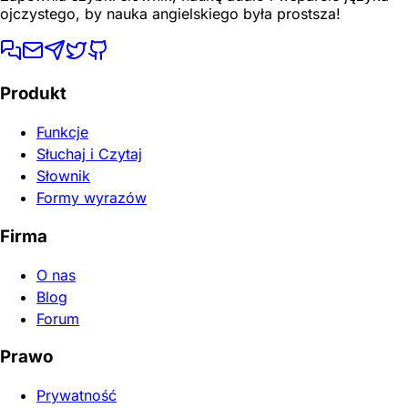
ojczystego, by nauka angielskiego była prostsza!
Produkt
Funkcje
Słuchaj i Czytaj
Słownik
Formy wyrazów
Firma
O nas
Blog
Forum
Prawo
Prywatność