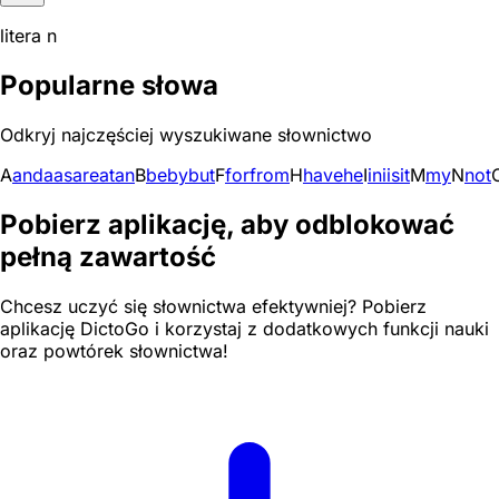
litera n
Popularne słowa
Odkryj najczęściej wyszukiwane słownictwo
A
and
a
as
are
at
an
B
be
by
but
F
for
from
H
have
he
I
in
i
is
it
M
my
N
not
Pobierz aplikację, aby odblokować
pełną zawartość
Chcesz uczyć się słownictwa efektywniej? Pobierz
aplikację DictoGo i korzystaj z dodatkowych funkcji nauki
oraz powtórek słownictwa!