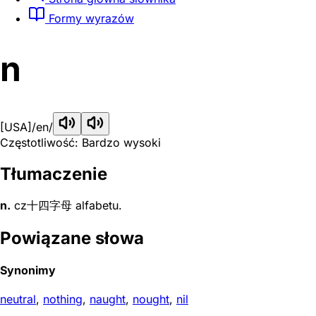
Formy wyrazów
n
[USA]
/en/
Częstotliwość: Bardzo wysoki
Tłumaczenie
n.
cz十四字母 alfabetu.
Powiązane słowa
Synonimy
neutral
,
nothing
,
naught
,
nought
,
nil