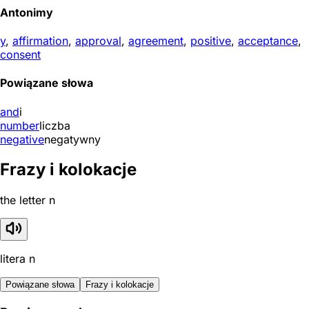
Antonimy
y
,
affirmation
,
approval
,
agreement
,
positive
,
acceptance
,
consent
Powiązane słowa
and
i
number
liczba
negative
negatywny
Frazy i kolokacje
the letter n
litera n
Powiązane słowa
Frazy i kolokacje