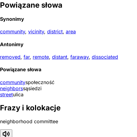
Powiązane słowa
Synonimy
community
,
vicinity
,
district
,
area
Antonimy
removed
,
far
,
remote
,
distant
,
faraway
,
dissociated
Powiązane słowa
community
społeczność
neighbors
sąsiedzi
street
ulica
Frazy i kolokacje
neighborhood committee