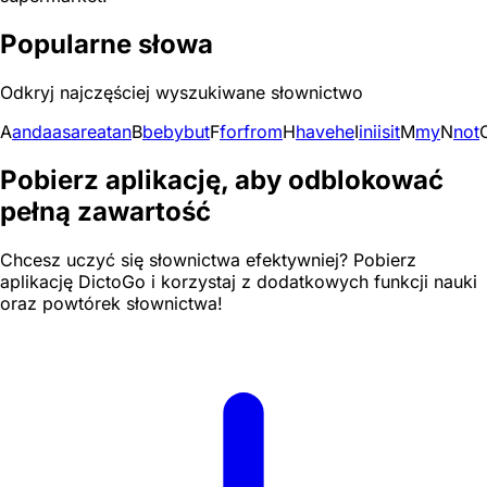
Popularne słowa
Odkryj najczęściej wyszukiwane słownictwo
A
and
a
as
are
at
an
B
be
by
but
F
for
from
H
have
he
I
in
i
is
it
M
my
N
not
Pobierz aplikację, aby odblokować
pełną zawartość
Chcesz uczyć się słownictwa efektywniej? Pobierz
aplikację DictoGo i korzystaj z dodatkowych funkcji nauki
oraz powtórek słownictwa!