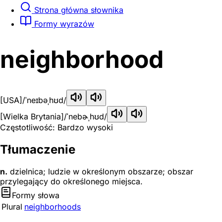
Strona główna słownika
Formy wyrazów
neighborhood
[USA]
/ˈneɪbəˌhʊd/
[Wielka Brytania]
/ˈnebɚˌhʊd/
Częstotliwość: Bardzo wysoki
Tłumaczenie
n.
dzielnica; ludzie w określonym obszarze; obszar
przylegający do określonego miejsca.
Formy słowa
Plural
neighborhoods