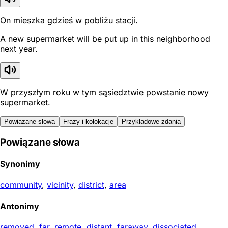
On mieszka gdzieś w pobliżu stacji.
A new supermarket will be put up in this neighborhood
next year.
W przyszłym roku w tym sąsiedztwie powstanie nowy
supermarket.
Powiązane słowa
Frazy i kolokacje
Przykładowe zdania
Powiązane słowa
Synonimy
community
,
vicinity
,
district
,
area
Antonimy
removed
,
far
,
remote
,
distant
,
faraway
,
dissociated