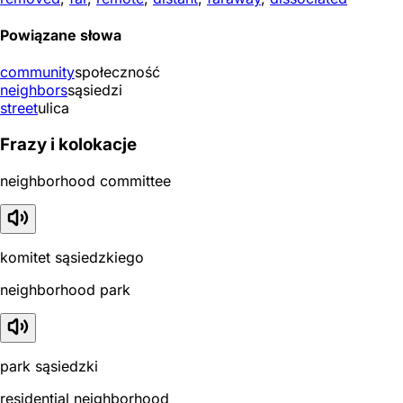
Powiązane słowa
community
społeczność
neighbors
sąsiedzi
street
ulica
Frazy i kolokacje
neighborhood committee
komitet sąsiedzkiego
neighborhood park
park sąsiedzki
residential neighborhood