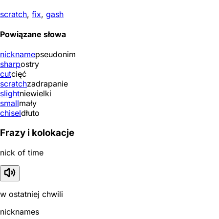
scratch
,
fix
,
gash
Powiązane słowa
nickname
pseudonim
sharp
ostry
cut
cięć
scratch
zadrapanie
slight
niewielki
small
mały
chisel
dłuto
Frazy i kolokacje
nick of time
w ostatniej chwili
nicknames