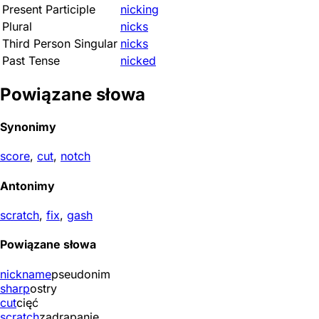
Present Participle
nicking
Plural
nicks
Third Person Singular
nicks
Past Tense
nicked
Powiązane słowa
Synonimy
score
,
cut
,
notch
Antonimy
scratch
,
fix
,
gash
Powiązane słowa
nickname
pseudonim
sharp
ostry
cut
cięć
scratch
zadrapanie