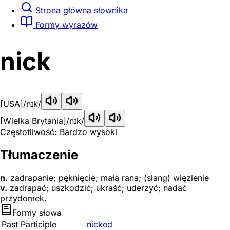
Strona główna słownika
Formy wyrazów
nick
[USA]
/nɪk/
[Wielka Brytania]
/nɪk/
Częstotliwość: Bardzo wysoki
Tłumaczenie
n.
zadrapanie; pęknięcie; mała rana; (slang) więzienie
v.
zadrapać; uszkodzić; ukraść; uderzyć; nadać
przydomek.
Formy słowa
Past Participle
nicked