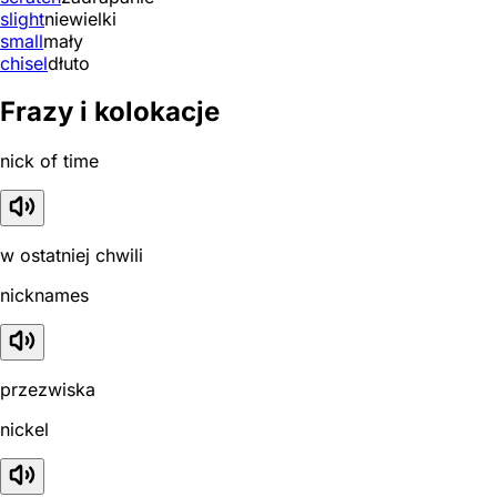
slight
niewielki
small
mały
chisel
dłuto
Frazy i kolokacje
nick of time
w ostatniej chwili
nicknames
przezwiska
nickel