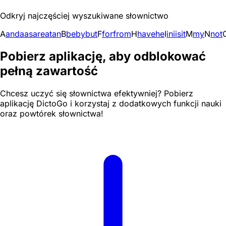
Odkryj najczęściej wyszukiwane słownictwo
A
and
a
as
are
at
an
B
be
by
but
F
for
from
H
have
he
I
in
i
is
it
M
my
N
not
Pobierz aplikację, aby odblokować
pełną zawartość
Chcesz uczyć się słownictwa efektywniej? Pobierz
aplikację DictoGo i korzystaj z dodatkowych funkcji nauki
oraz powtórek słownictwa!