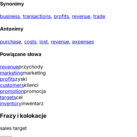
Synonimy
business
,
transactions
,
profits
,
revenue
,
trade
Antonimy
purchase
,
costs
,
lost
,
revenue
,
expenses
Powiązane słowa
revenue
przychody
marketing
marketing
profits
zyski
customers
klienci
promotion
promocja
targets
cel
inventory
inwentarz
Frazy i kolokacje
sales target