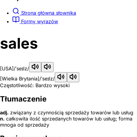
Strona główna słownika
Formy wyrazów
sales
[USA]
/ˈseɪlz/
[Wielka Brytania]
/ˈseɪlz/
Częstotliwość: Bardzo wysoki
Tłumaczenie
adj.
związany z czynnością sprzedaży towarów lub usług
n.
całkowita ilość sprzedanych towarów lub usług; forma
mnoga od sprzedaży