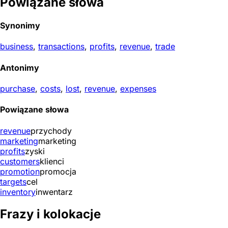
Powiązane słowa
Synonimy
business
,
transactions
,
profits
,
revenue
,
trade
Antonimy
purchase
,
costs
,
lost
,
revenue
,
expenses
Powiązane słowa
revenue
przychody
marketing
marketing
profits
zyski
customers
klienci
promotion
promocja
targets
cel
inventory
inwentarz
Frazy i kolokacje