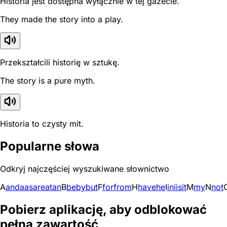
Historia jest dostępna wyłącznie w tej gazecie.
They made the story into a play.
Przekształcili historię w sztukę.
The story is a pure myth.
Historia to czysty mit.
Popularne słowa
Odkryj najczęściej wyszukiwane słownictwo
A
and
a
as
are
at
an
B
be
by
but
F
for
from
H
have
he
I
in
i
is
it
M
my
N
not
Pobierz aplikację, aby odblokować
pełną zawartość