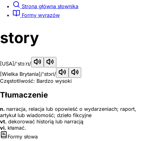
Strona główna słownika
Formy wyrazów
story
[USA]
/'stɔːrɪ/
[Wielka Brytania]
/'stɔri/
Częstotliwość: Bardzo wysoki
Tłumaczenie
n.
narracja, relacja lub opowieść o wydarzeniach; raport,
artykuł lub wiadomość; dzieło fikcyjne
vt.
dekorować historią lub narracją
vi.
kłamać.
Formy słowa