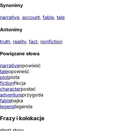
Synonimy
narrative
,
account
,
fable
,
tale
Antonimy
truth
,
reality
,
fact
,
nonfiction
Powiązane słowa
narrative
opowieść
tale
opowieść
plot
plota
fiction
fikcja
character
postać
adventure
przygoda
fable
bajka
legend
legenda
Frazy i kolokacje
short story