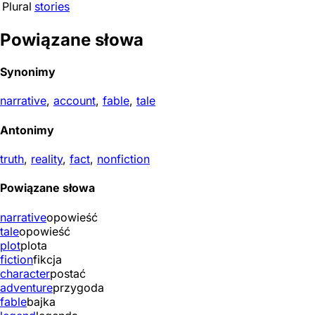
Plural
stories
Powiązane słowa
Synonimy
narrative
,
account
,
fable
,
tale
Antonimy
truth
,
reality
,
fact
,
nonfiction
Powiązane słowa
narrative
opowieść
tale
opowieść
plot
plota
fiction
fikcja
character
postać
adventure
przygoda
fable
bajka