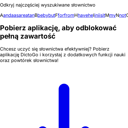
Odkryj najczęściej wyszukiwane słownictwo
A
and
a
as
are
at
an
B
be
by
but
F
for
from
H
have
he
I
in
i
is
it
M
my
N
not
Pobierz aplikację, aby odblokować
pełną zawartość
Chcesz uczyć się słownictwa efektywniej? Pobierz
aplikację DictoGo i korzystaj z dodatkowych funkcji nauki
oraz powtórek słownictwa!