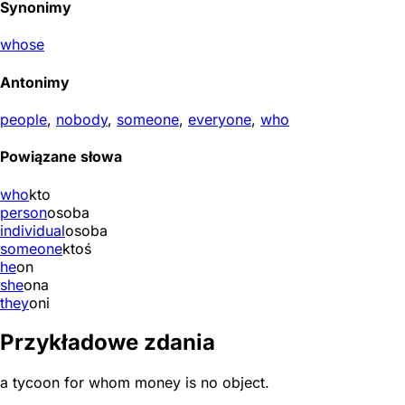
Synonimy
whose
Antonimy
people
,
nobody
,
someone
,
everyone
,
who
Powiązane słowa
who
kto
person
osoba
individual
osoba
someone
ktoś
he
on
she
ona
they
oni
Przykładowe zdania
a tycoon for whom money is no object.