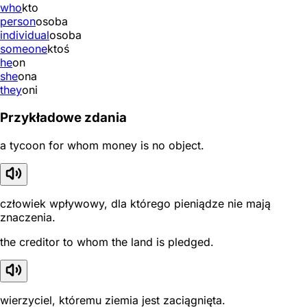
who
kto
person
osoba
individual
osoba
someone
ktoś
he
on
she
ona
they
oni
Przykładowe zdania
a tycoon for whom money is no object.
człowiek wpływowy, dla którego pieniądze nie mają
znaczenia.
the creditor to whom the land is pledged.
wierzyciel, któremu ziemia jest zaciągnięta.