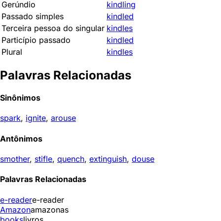
Gerúndio
kindling
Passado simples
kindled
Terceira pessoa do singular
kindles
Particípio passado
kindled
Plural
kindles
Palavras Relacionadas
Sinônimos
spark
,
ignite
,
arouse
Antônimos
smother
,
stifle
,
quench
,
extinguish
,
douse
Palavras Relacionadas
e-reader
e-reader
Amazon
amazonas
books
livros