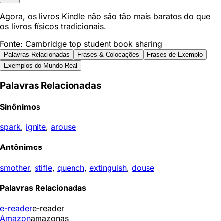
Agora, os livros Kindle não são tão mais baratos do que
os livros físicos tradicionais.
Fonte: Cambridge top student book sharing
Palavras Relacionadas
Frases & Colocações
Frases de Exemplo
Exemplos do Mundo Real
Palavras Relacionadas
Sinônimos
spark
,
ignite
,
arouse
Antônimos
smother
,
stifle
,
quench
,
extinguish
,
douse
Palavras Relacionadas
e-reader
e-reader
Amazon
amazonas