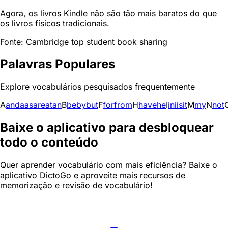
Agora, os livros Kindle não são tão mais baratos do que
os livros físicos tradicionais.
Fonte: Cambridge top student book sharing
Palavras Populares
Explore vocabulários pesquisados frequentemente
A
and
a
as
are
at
an
B
be
by
but
F
for
from
H
have
he
I
in
i
is
it
M
my
N
not
Baixe o aplicativo para desbloquear
todo o conteúdo
Quer aprender vocabulário com mais eficiência? Baixe o
aplicativo DictoGo e aproveite mais recursos de
memorização e revisão de vocabulário!