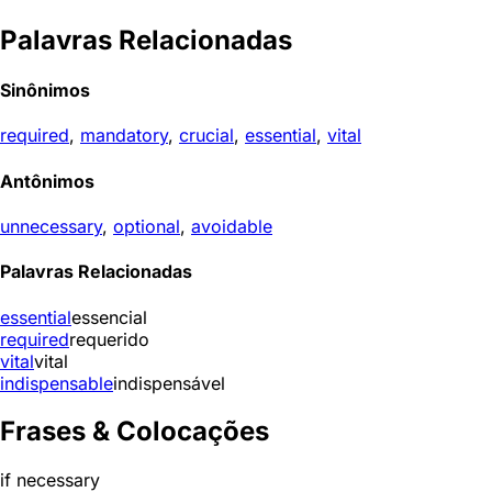
Palavras Relacionadas
Sinônimos
required
,
mandatory
,
crucial
,
essential
,
vital
Antônimos
unnecessary
,
optional
,
avoidable
Palavras Relacionadas
essential
essencial
required
requerido
vital
vital
indispensable
indispensável
Frases & Colocações
if necessary