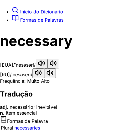
Início do Dicionário
Formas de Palavras
necessary
[EUA]
/ˈnesəsəri/
[RU]
/ˈnesəseri/
Frequência: Muito Alto
Tradução
adj.
necessário; inevitável
n.
item essencial
Formas da Palavra
Plural
necessaries