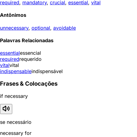
required
,
mandatory
,
crucial
,
essential
,
vital
Antônimos
unnecessary
,
optional
,
avoidable
Palavras Relacionadas
essential
essencial
required
requerido
vital
vital
indispensable
indispensável
Frases & Colocações
if necessary
se necessário
necessary for