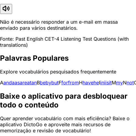
Não é necessário responder a um e-mail em massa
enviado para vários destinatários.
Fonte: Past English CET-4 Listening Test Questions (with
translations)
Palavras Populares
Explore vocabulários pesquisados frequentemente
A
and
a
as
are
at
an
B
be
by
but
F
for
from
H
have
he
I
in
i
is
it
M
my
N
not
Baixe o aplicativo para desbloquear
todo o conteúdo
Quer aprender vocabulário com mais eficiência? Baixe o
aplicativo DictoGo e aproveite mais recursos de
memorização e revisão de vocabulário!