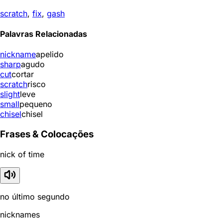
scratch
,
fix
,
gash
Palavras Relacionadas
nickname
apelido
sharp
agudo
cut
cortar
scratch
risco
slight
leve
small
pequeno
chisel
chisel
Frases & Colocações
nick of time
no último segundo
nicknames