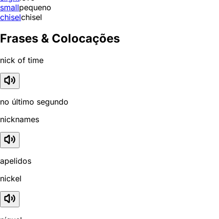
small
pequeno
chisel
chisel
Frases & Colocações
nick of time
no último segundo
nicknames
apelidos
nickel