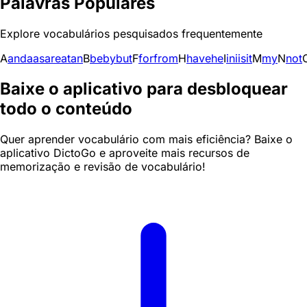
Palavras Populares
Explore vocabulários pesquisados frequentemente
A
and
a
as
are
at
an
B
be
by
but
F
for
from
H
have
he
I
in
i
is
it
M
my
N
not
Baixe o aplicativo para desbloquear
todo o conteúdo
Quer aprender vocabulário com mais eficiência? Baixe o
aplicativo DictoGo e aproveite mais recursos de
memorização e revisão de vocabulário!