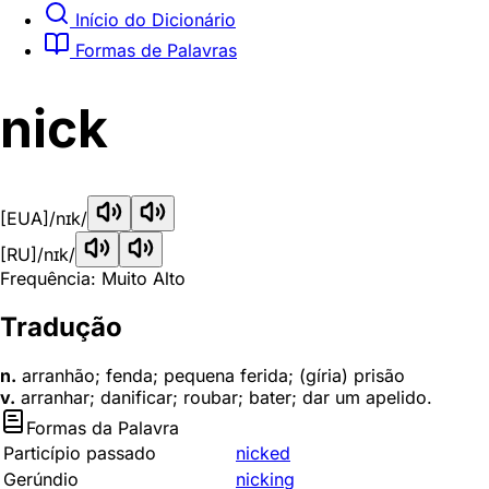
Início do Dicionário
Formas de Palavras
nick
[EUA]
/nɪk/
[RU]
/nɪk/
Frequência: Muito Alto
Tradução
n.
arranhão; fenda; pequena ferida; (gíria) prisão
v.
arranhar; danificar; roubar; bater; dar um apelido.
Formas da Palavra
Particípio passado
nicked
Gerúndio
nicking