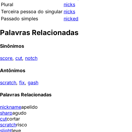
Plural
nicks
Terceira pessoa do singular
nicks
Passado simples
nicked
Palavras Relacionadas
Sinônimos
score
,
cut
,
notch
Antônimos
scratch
,
fix
,
gash
Palavras Relacionadas
nickname
apelido
sharp
agudo
cut
cortar
scratch
risco
slight
leve