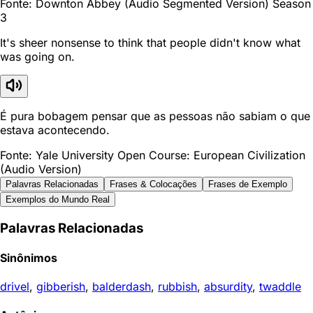
Fonte: Downton Abbey (Audio Segmented Version) Season
3
It's sheer nonsense to think that people didn't know what
was going on.
É pura bobagem pensar que as pessoas não sabiam o que
estava acontecendo.
Fonte: Yale University Open Course: European Civilization
(Audio Version)
Palavras Relacionadas
Frases & Colocações
Frases de Exemplo
Exemplos do Mundo Real
Palavras Relacionadas
Sinônimos
drivel
,
gibberish
,
balderdash
,
rubbish
,
absurdity
,
twaddle