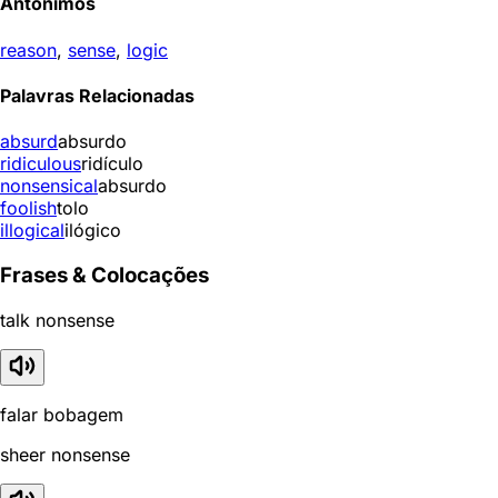
Antônimos
reason
,
sense
,
logic
Palavras Relacionadas
absurd
absurdo
ridiculous
ridículo
nonsensical
absurdo
foolish
tolo
illogical
ilógico
Frases & Colocações
talk nonsense
falar bobagem
sheer nonsense