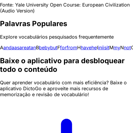
Fonte: Yale University Open Course: European Civilization
(Audio Version)
Palavras Populares
Explore vocabulários pesquisados frequentemente
A
and
a
as
are
at
an
B
be
by
but
F
for
from
H
have
he
I
in
i
is
it
M
my
N
not
Baixe o aplicativo para desbloquear
todo o conteúdo
Quer aprender vocabulário com mais eficiência? Baixe o
aplicativo DictoGo e aproveite mais recursos de
memorização e revisão de vocabulário!