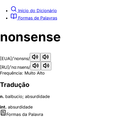
Início do Dicionário
Formas de Palavras
nonsense
[EUA]
/ˈnɒnsns/
[RU]
/ˈnɑːnsens/
Frequência: Muito Alto
Tradução
n.
balbucio; absurdidade
int.
absurdidade
Formas da Palavra