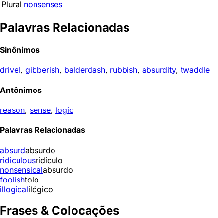
Plural
nonsenses
Palavras Relacionadas
Sinônimos
drivel
,
gibberish
,
balderdash
,
rubbish
,
absurdity
,
twaddle
Antônimos
reason
,
sense
,
logic
Palavras Relacionadas
absurd
absurdo
ridiculous
ridículo
nonsensical
absurdo
foolish
tolo
illogical
ilógico
Frases & Colocações