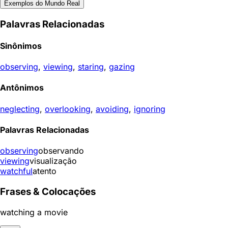
Exemplos do Mundo Real
Palavras Relacionadas
Sinônimos
observing
,
viewing
,
staring
,
gazing
Antônimos
neglecting
,
overlooking
,
avoiding
,
ignoring
Palavras Relacionadas
observing
observando
viewing
visualização
watchful
atento
Frases & Colocações
watching a movie