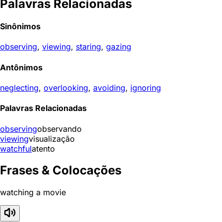
Palavras Relacionadas
Sinônimos
observing
,
viewing
,
staring
,
gazing
Antônimos
neglecting
,
overlooking
,
avoiding
,
ignoring
Palavras Relacionadas
observing
observando
viewing
visualização
watchful
atento
Frases & Colocações
watching a movie