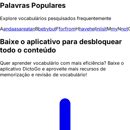
Palavras Populares
Explore vocabulários pesquisados frequentemente
A
and
a
as
are
at
an
B
be
by
but
F
for
from
H
have
he
I
in
i
is
it
M
my
N
not
Baixe o aplicativo para desbloquear
todo o conteúdo
Quer aprender vocabulário com mais eficiência? Baixe o
aplicativo DictoGo e aproveite mais recursos de
memorização e revisão de vocabulário!