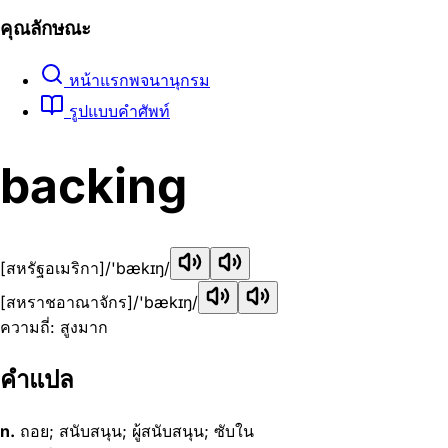
คุณลักษณะ
หน้าแรกพจนานุกรม
รูปแบบคำศัพท์
backing
[สหรัฐอเมริกา]
/'bækɪŋ/
[สหราชอาณาจักร]
/'bækɪŋ/
ความถี่: สูงมาก
คำแปล
n.
ถอย; สนับสนุน; ผู้สนับสนุน; ซับใน