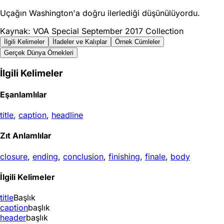
Uçağın Washington'a doğru ilerlediği düşünülüyordu.
Kaynak: VOA Special September 2017 Collection
İlgili Kelimeler
İfadeler ve Kalıplar
Örnek Cümleler
Gerçek Dünya Örnekleri
İlgili Kelimeler
Eşanlamlılar
title
,
caption
,
headline
Zıt Anlamlılar
closure
,
ending
,
conclusion
,
finishing
,
finale
,
body
İlgili Kelimeler
title
Başlık
caption
başlık
header
başlık