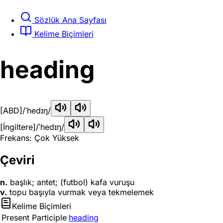
Sözlük Ana Sayfası
Kelime Biçimleri
heading
[ABD]
/ˈhedɪŋ/
[İngiltere]
/ˈhedɪŋ/
Frekans: Çok Yüksek
Çeviri
n.
başlık; antet; (futbol) kafa vuruşu
v.
topu başıyla vurmak veya tekmelemek
Kelime Biçimleri
Present Participle
heading