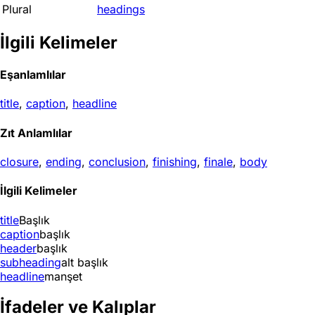
Plural
headings
İlgili Kelimeler
Eşanlamlılar
title
,
caption
,
headline
Zıt Anlamlılar
closure
,
ending
,
conclusion
,
finishing
,
finale
,
body
İlgili Kelimeler
title
Başlık
caption
başlık
header
başlık
subheading
alt başlık
headline
manşet
İfadeler ve Kalıplar