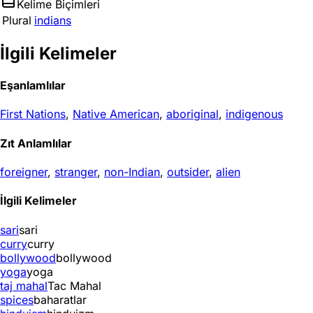
Kelime Biçimleri
Plural
indians
İlgili Kelimeler
Eşanlamlılar
First Nations
,
Native American
,
aboriginal
,
indigenous
Zıt Anlamlılar
foreigner
,
stranger
,
non-Indian
,
outsider
,
alien
İlgili Kelimeler
sari
sari
curry
curry
bollywood
bollywood
yoga
yoga
taj mahal
Tac Mahal
spices
baharatlar