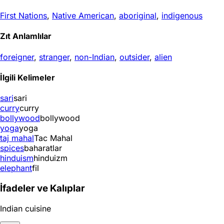
First Nations
,
Native American
,
aboriginal
,
indigenous
Zıt Anlamlılar
foreigner
,
stranger
,
non-Indian
,
outsider
,
alien
İlgili Kelimeler
sari
sari
curry
curry
bollywood
bollywood
yoga
yoga
taj mahal
Tac Mahal
spices
baharatlar
hinduism
hinduizm
elephant
fil
İfadeler ve Kalıplar
Indian cuisine