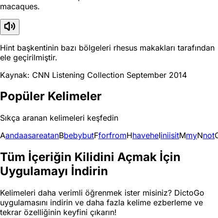
macaques.
Hint başkentinin bazı bölgeleri rhesus makakları tarafından
ele geçirilmiştir.
Kaynak: CNN Listening Collection September 2014
Popüler Kelimeler
Sıkça aranan kelimeleri keşfedin
A
and
a
as
are
at
an
B
be
by
but
F
for
from
H
have
he
I
in
i
is
it
M
my
N
not
Tüm İçeriğin Kilidini Açmak İçin
Uygulamayı İndirin
Kelimeleri daha verimli öğrenmek ister misiniz? DictoGo
uygulamasını indirin ve daha fazla kelime ezberleme ve
tekrar özelliğinin keyfini çıkarın!