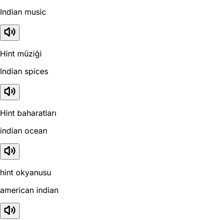
Indian music
Hint müziği
Indian spices
Hint baharatları
indian ocean
hint okyanusu
american indian