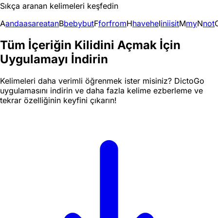
Sıkça aranan kelimeleri keşfedin
A
and
a
as
are
at
an
B
be
by
but
F
for
from
H
have
he
I
in
i
is
it
M
my
N
not
Tüm İçeriğin Kilidini Açmak İçin
Uygulamayı İndirin
Kelimeleri daha verimli öğrenmek ister misiniz? DictoGo
uygulamasını indirin ve daha fazla kelime ezberleme ve
tekrar özelliğinin keyfini çıkarın!