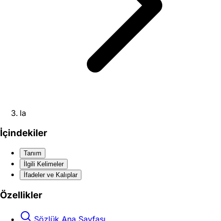
la
İçindekiler
Tanım
İlgili Kelimeler
İfadeler ve Kalıplar
Özellikler
Sözlük Ana Sayfası