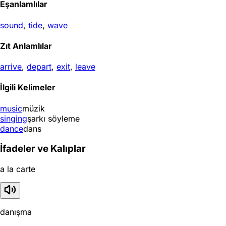
Eşanlamlılar
sound
,
tide
,
wave
Zıt Anlamlılar
arrive
,
depart
,
exit
,
leave
İlgili Kelimeler
music
müzik
singing
şarkı söyleme
dance
dans
İfadeler ve Kalıplar
a la carte
danışma