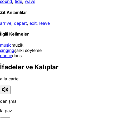
sound
,
tide
,
wave
Zıt Anlamlılar
arrive
,
depart
,
exit
,
leave
İlgili Kelimeler
music
müzik
singing
şarkı söyleme
dance
dans
İfadeler ve Kalıplar
a la carte
danışma
la paz