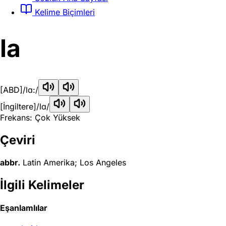
Kelime Biçimleri
la
[ABD]
/lɑ:/
[İngiltere]
/lɑ/
Frekans: Çok Yüksek
Çeviri
abbr.
Latin Amerika; Los Angeles
İlgili Kelimeler
Eşanlamlılar