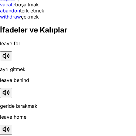
vacate
boşaltmak
abandon
terk etmek
withdraw
çekmek
İfadeler ve Kalıplar
leave for
ayrı gitmek
leave behind
geride bırakmak
leave home