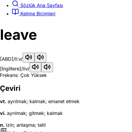
Sözlük Ana Sayfası
Kelime Biçimleri
leave
[ABD]
/liːv/
[İngiltere]
/liv/
Frekans: Çok Yüksek
Çeviri
vt.
ayrılmak; kalmak; emanet etmek
vi.
ayrılmak; gitmek; kalmak
n.
izin; anlaşma; tatil