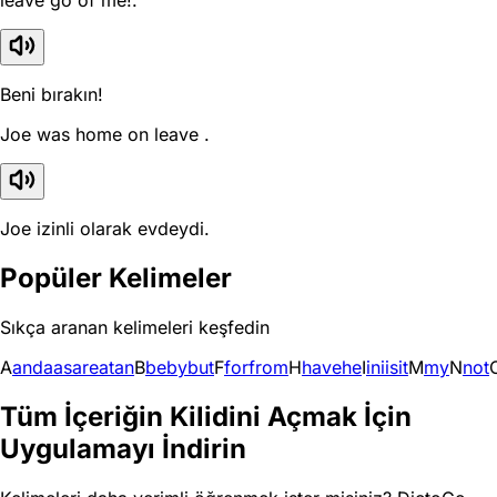
leave go of me!.
Beni bırakın!
Joe was home on leave .
Joe izinli olarak evdeydi.
Popüler Kelimeler
Sıkça aranan kelimeleri keşfedin
A
and
a
as
are
at
an
B
be
by
but
F
for
from
H
have
he
I
in
i
is
it
M
my
N
not
Tüm İçeriğin Kilidini Açmak İçin
Uygulamayı İndirin