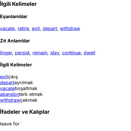
İlgili Kelimeler
Eşanlamlılar
vacate
,
retire
,
exit
,
depart
,
withdraw
Zıt Anlamlılar
linger
,
persist
,
remain
,
stay
,
continue
,
dwell
İlgili Kelimeler
exit
çıkış
depart
ayrılmak
vacate
boşaltmak
abandon
terk etmek
withdraw
çekmek
İfadeler ve Kalıplar
leave for