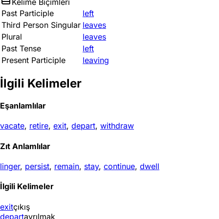
Kelime Biçimleri
Past Participle
left
Third Person Singular
leaves
Plural
leaves
Past Tense
left
Present Participle
leaving
İlgili Kelimeler
Eşanlamlılar
vacate
,
retire
,
exit
,
depart
,
withdraw
Zıt Anlamlılar
linger
,
persist
,
remain
,
stay
,
continue
,
dwell
İlgili Kelimeler
exit
çıkış
depart
ayrılmak