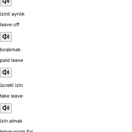
izinli ayrılık
leave off
bırakmak
paid leave
ücretli izin
take leave
izin almak
leave room for