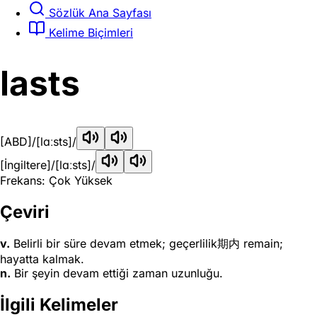
Sözlük Ana Sayfası
Kelime Biçimleri
lasts
[ABD]
/[lɑːsts]/
[İngiltere]
/[lɑːsts]/
Frekans: Çok Yüksek
Çeviri
v.
Belirli bir süre devam etmek; geçerlilik期内 remain;
hayatta kalmak.
n.
Bir şeyin devam ettiği zaman uzunluğu.
İlgili Kelimeler