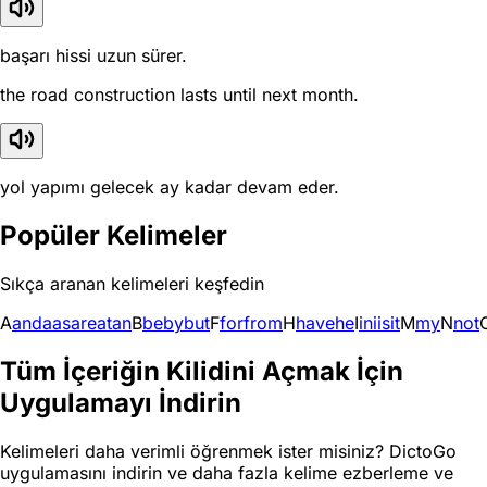
başarı hissi uzun sürer.
the road construction lasts until next month.
yol yapımı gelecek ay kadar devam eder.
Popüler Kelimeler
Sıkça aranan kelimeleri keşfedin
A
and
a
as
are
at
an
B
be
by
but
F
for
from
H
have
he
I
in
i
is
it
M
my
N
not
Tüm İçeriğin Kilidini Açmak İçin
Uygulamayı İndirin
Kelimeleri daha verimli öğrenmek ister misiniz? DictoGo
uygulamasını indirin ve daha fazla kelime ezberleme ve