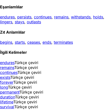
Eşanlamlılar
endures
,
persists
,
continues
,
remains
,
withstands
,
holds
,
lingers
,
stays
,
outlasts
Zıt Anlamlılar
begins
,
starts
,
ceases
,
ends
,
terminates
İlgili Kelimeler
endures
Türkçe çeviri
remains
Türkçe çeviri
continues
Türkçe çeviri
exists
Türkçe çeviri
forever
Türkçe çeviri
long
Türkçe çeviri
permanent
Türkçe çeviri
duration
Türkçe çeviri
lifetime
Türkçe çeviri
survival
Türkçe çeviri