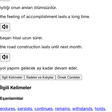
iyiliği onun anıları ölümsüzdür.
the feeling of accomplishment lasts a long time.
başarı hissi uzun sürer.
the road construction lasts until next month.
yol yapımı gelecek ay kadar devam eder.
İlgili Kelimeler
İfadeler ve Kalıplar
Örnek Cümleler
İlgili Kelimeler
Eşanlamlılar
endures
,
persists
,
continues
,
remains
,
withstands
,
holds
,