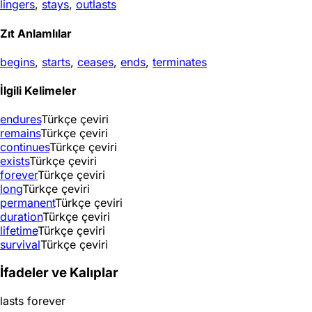
lingers
,
stays
,
outlasts
Zıt Anlamlılar
begins
,
starts
,
ceases
,
ends
,
terminates
İlgili Kelimeler
endures
Türkçe çeviri
remains
Türkçe çeviri
continues
Türkçe çeviri
exists
Türkçe çeviri
forever
Türkçe çeviri
long
Türkçe çeviri
permanent
Türkçe çeviri
duration
Türkçe çeviri
lifetime
Türkçe çeviri
survival
Türkçe çeviri
İfadeler ve Kalıplar
lasts forever