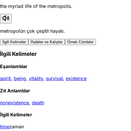
the myriad life of the metropolis.
metropolün çok çeşitli hayatı.
İlgili Kelimeler
İfadeler ve Kalıplar
Örnek Cümleler
İlgili Kelimeler
Eşanlamlılar
spirit
,
being
,
vitality
,
survival
,
existence
Zıt Anlamlılar
nonexistence
,
death
İlgili Kelimeler
time
zaman