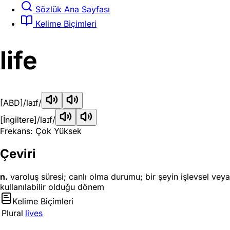
Sözlük Ana Sayfası
Kelime Biçimleri
life
[ABD]
/laɪf/
[İngiltere]
/laɪf/
Frekans: Çok Yüksek
Çeviri
n.
varoluş süresi; canlı olma durumu; bir şeyin işlevsel veya
kullanılabilir olduğu dönem
Kelime Biçimleri
Plural
lives