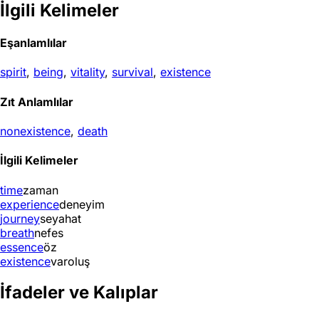
İlgili Kelimeler
Eşanlamlılar
spirit
,
being
,
vitality
,
survival
,
existence
Zıt Anlamlılar
nonexistence
,
death
İlgili Kelimeler
time
zaman
experience
deneyim
journey
seyahat
breath
nefes
essence
öz
existence
varoluş
İfadeler ve Kalıplar