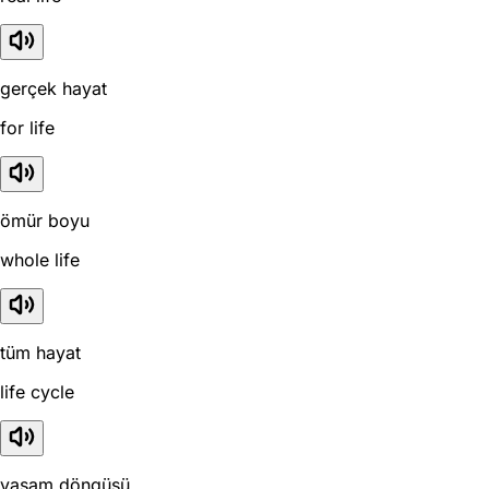
gerçek hayat
for life
ömür boyu
whole life
tüm hayat
life cycle
yaşam döngüsü