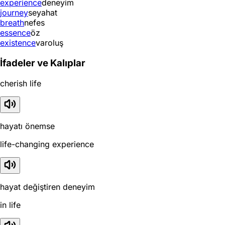
experience
deneyim
journey
seyahat
breath
nefes
essence
öz
existence
varoluş
İfadeler ve Kalıplar
cherish life
hayatı önemse
life-changing experience
hayat değiştiren deneyim
in life