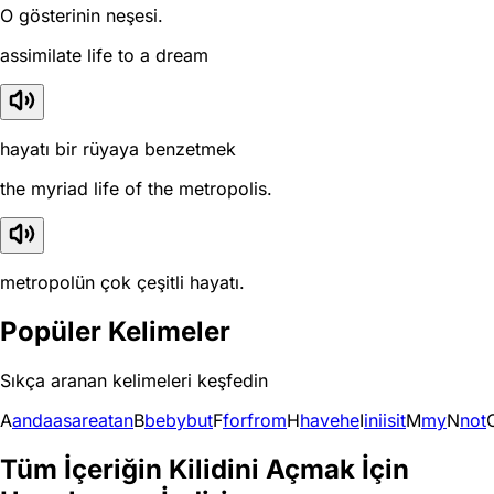
O gösterinin neşesi.
assimilate life to a dream
hayatı bir rüyaya benzetmek
the myriad life of the metropolis.
metropolün çok çeşitli hayatı.
Popüler Kelimeler
Sıkça aranan kelimeleri keşfedin
A
and
a
as
are
at
an
B
be
by
but
F
for
from
H
have
he
I
in
i
is
it
M
my
N
not
Tüm İçeriğin Kilidini Açmak İçin