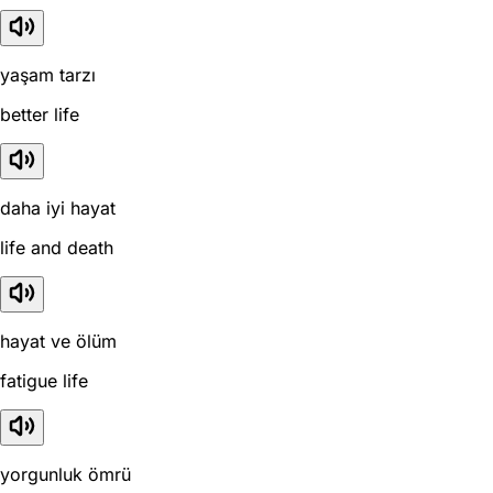
yaşam tarzı
better life
daha iyi hayat
life and death
hayat ve ölüm
fatigue life
yorgunluk ömrü