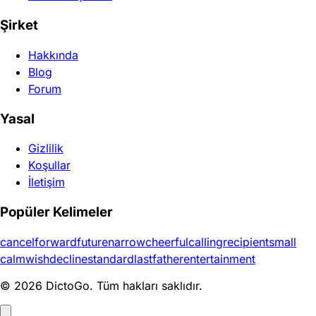
Şirket
Hakkında
Blog
Forum
Yasal
Gizlilik
Koşullar
İletişim
Popüler Kelimeler
cancel
forward
future
narrow
cheerful
calling
recipient
small
calm
wish
decline
standard
last
father
entertainment
© 2026 DictoGo. Tüm hakları saklıdır.