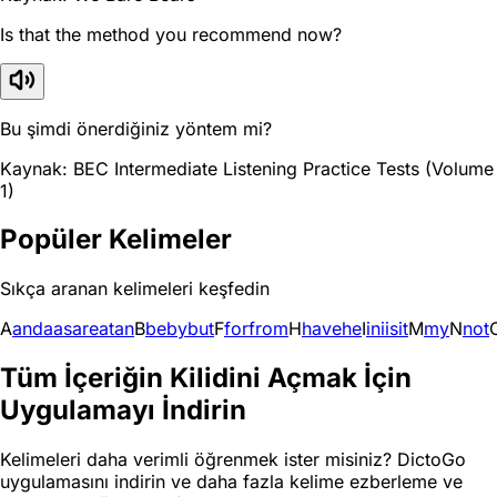
Is that the method you recommend now?
Bu şimdi önerdiğiniz yöntem mi?
Kaynak: BEC Intermediate Listening Practice Tests (Volume
1)
Popüler Kelimeler
Sıkça aranan kelimeleri keşfedin
A
and
a
as
are
at
an
B
be
by
but
F
for
from
H
have
he
I
in
i
is
it
M
my
N
not
Tüm İçeriğin Kilidini Açmak İçin
Uygulamayı İndirin
Kelimeleri daha verimli öğrenmek ister misiniz? DictoGo
uygulamasını indirin ve daha fazla kelime ezberleme ve