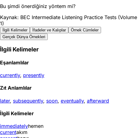
Bu şimdi önerdiğiniz yöntem mi?
Kaynak: BEC Intermediate Listening Practice Tests (Volume
1)
İlgili Kelimeler
İfadeler ve Kalıplar
Örnek Cümleler
Gerçek Dünya Örnekleri
İlgili Kelimeler
Eşanlamlılar
currently
,
presently
Zıt Anlamlılar
later
,
subsequently
,
soon
,
eventually
,
afterward
İlgili Kelimeler
immediately
hemen
current
akım