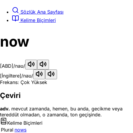
Sözlük Ana Sayfası
Kelime Biçimleri
now
[ABD]
/naʊ/
[İngiltere]
/naʊ/
Frekans: Çok Yüksek
Çeviri
adv.
mevcut zamanda, hemen, bu anda, gecikme veya
tereddüt olmadan, o zamanda, ton geçişinde.
Kelime Biçimleri
Plural
nows