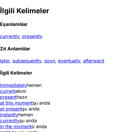
İlgili Kelimeler
Eşanlamlılar
currently
,
presently
Zıt Anlamlılar
later
,
subsequently
,
soon
,
eventually
,
afterward
İlgili Kelimeler
immediately
hemen
current
akım
present
hazır
at this moment
şu anda
at present
şu anda
instantly
hemen
currently
şu anda
in the moment
o anda