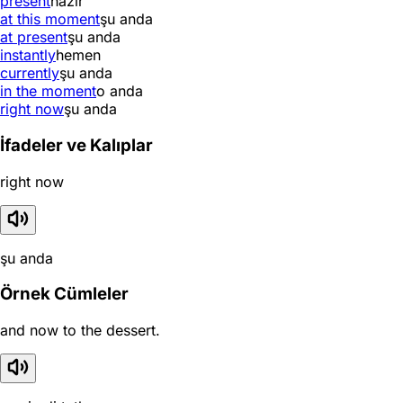
present
hazır
at this moment
şu anda
at present
şu anda
instantly
hemen
currently
şu anda
in the moment
o anda
right now
şu anda
İfadeler ve Kalıplar
right now
şu anda
Örnek Cümleler
and now to the dessert.