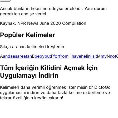
Ancak bunların hepsi neredeyse ertelendi. Yani durum
gerçekten endişe verici.
Kaynak: NPR News June 2020 Compilation
Popüler Kelimeler
Sıkça aranan kelimeleri keşfedin
A
and
a
as
are
at
an
B
be
by
but
F
for
from
H
have
he
I
in
i
is
it
M
my
N
not
Tüm İçeriğin Kilidini Açmak İçin
Uygulamayı İndirin
Kelimeleri daha verimli öğrenmek ister misiniz? DictoGo
uygulamasını indirin ve daha fazla kelime ezberleme ve
tekrar özelliğinin keyfini çıkarın!