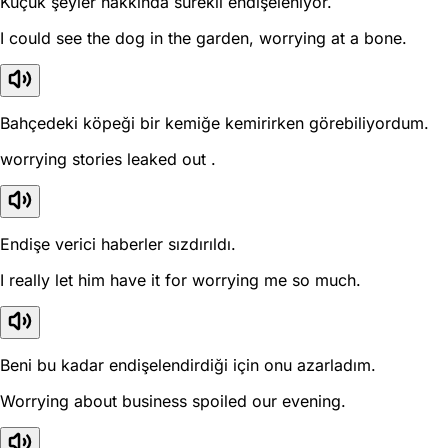
Küçük şeyler hakkında sürekli endişeleniyor.
I could see the dog in the garden, worrying at a bone.
Bahçedeki köpeği bir kemiğe kemirirken görebiliyordum.
worrying stories leaked out .
Endişe verici haberler sızdırıldı.
I really let him have it for worrying me so much.
Beni bu kadar endişelendirdiği için onu azarladım.
Worrying about business spoiled our evening.