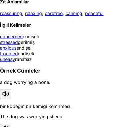
Zıt Anlamlılar
reassuring
,
relaxing
,
carefree
,
calming
,
peaceful
İlgili Kelimeler
concerned
endişeli
stressed
gerilmiş
anxious
endişeli
troubled
endişeli
uneasy
rahatsız
Örnek Cümleler
a dog worrying a bone.
bir köpeğin bir kemiği kemirmesi.
The dog was worrying sheep.