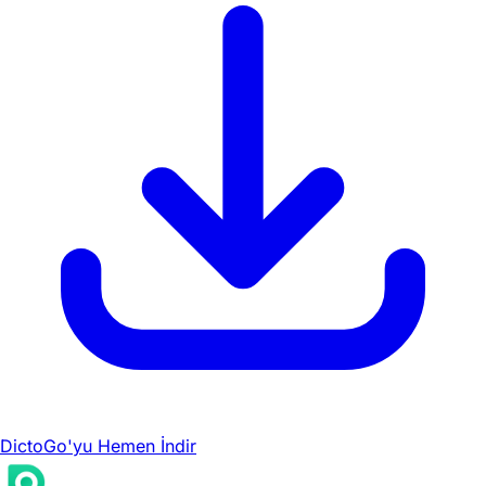
DictoGo'yu Hemen İndir