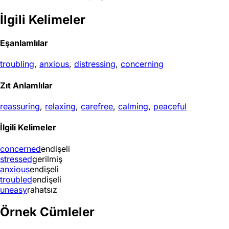
İlgili Kelimeler
Eşanlamlılar
troubling
,
anxious
,
distressing
,
concerning
Zıt Anlamlılar
reassuring
,
relaxing
,
carefree
,
calming
,
peaceful
İlgili Kelimeler
concerned
endişeli
stressed
gerilmiş
anxious
endişeli
troubled
endişeli
uneasy
rahatsız
Örnek Cümleler