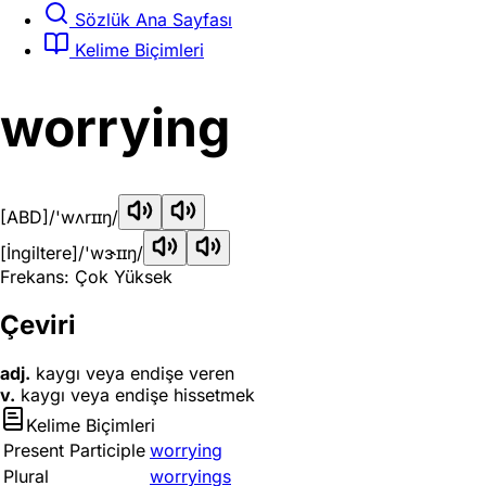
Sözlük Ana Sayfası
Kelime Biçimleri
worrying
[ABD]
/'wʌrɪɪŋ/
[İngiltere]
/'wɝɪɪŋ/
Frekans: Çok Yüksek
Çeviri
adj.
kaygı veya endişe veren
v.
kaygı veya endişe hissetmek
Kelime Biçimleri
Present Participle
worrying
Plural
worryings