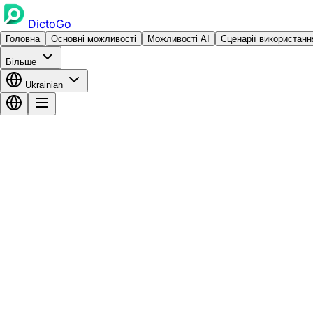
DictoGo
Головна
Основні можливості
Можливості AI
Сценарії використанн
Більше
Ukrainian