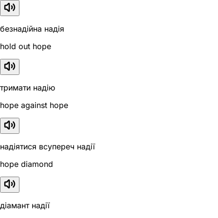
безнадійна надія
hold out hope
тримати надію
hope against hope
надіятися всупереч надії
hope diamond
діамант надії