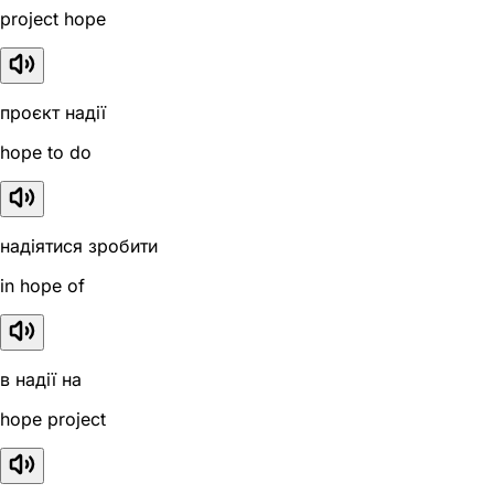
project hope
проєкт надії
hope to do
надіятися зробити
in hope of
в надії на
hope project