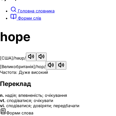
Головна словника
Форми слів
hope
[США]
/həʊp/
[Великобританія]
/hop/
Частота: Дуже високий
Переклад
n.
надія; впевненість; очікування
vt.
сподіватися; очікувати
vi.
сподіватися; довіряти; передбачати
Форми слова