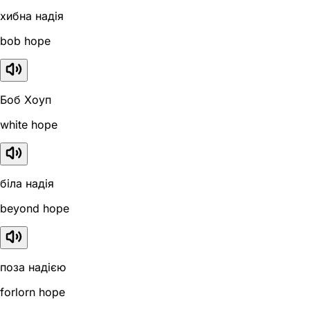
хибна надія
bob hope
Боб Хоуп
white hope
біла надія
beyond hope
поза надією
forlorn hope