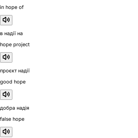
in hope of
в надії на
hope project
проєкт надії
good hope
добра надія
false hope