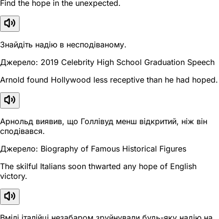
Find the hope in the unexpected.
Знайдіть надію в несподіваному.
Джерело: 2019 Celebrity High School Graduation Speech
Arnold found Hollywood less receptive than he had hoped.
Арнольд виявив, що Голлівуд менш відкритий, ніж він
сподівався.
Джерело: Biography of Famous Historical Figures
The skilful Italians soon thwarted any hope of English
victory.
Вмілі італійці незабаром зруйнували будь-яку надію на