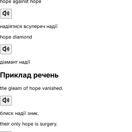
hope against hope
надіятися всупереч надії
hope diamond
діамант надії
Приклад речень
the gleam of hope vanished.
блиск надії зник.
their only hope is surgery.