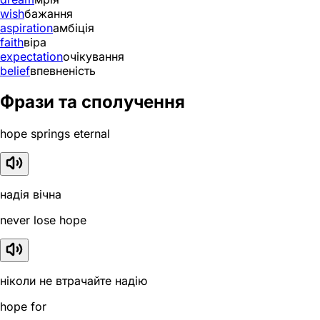
wish
бажання
aspiration
амбіція
faith
віра
expectation
очікування
belief
впевненість
Фрази та сполучення
hope springs eternal
надія вічна
never lose hope
ніколи не втрачайте надію
hope for