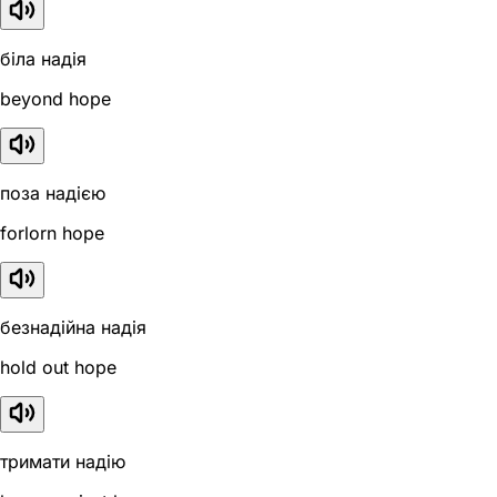
біла надія
beyond hope
поза надією
forlorn hope
безнадійна надія
hold out hope
тримати надію