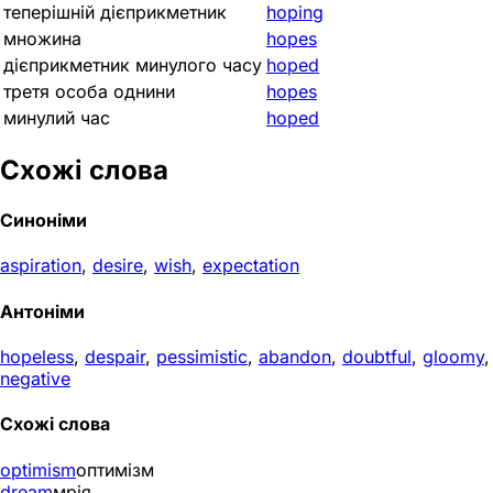
теперішній дієприкметник
hoping
множина
hopes
дієприкметник минулого часу
hoped
третя особа однини
hopes
минулий час
hoped
Схожі слова
Синоніми
aspiration
,
desire
,
wish
,
expectation
Антоніми
hopeless
,
despair
,
pessimistic
,
abandon
,
doubtful
,
gloomy
,
negative
Схожі слова
optimism
оптимізм
dream
мрія