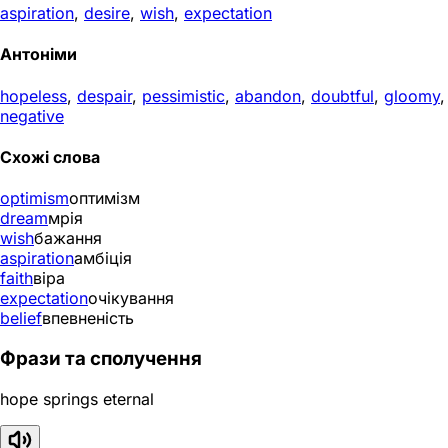
aspiration
,
desire
,
wish
,
expectation
Антоніми
hopeless
,
despair
,
pessimistic
,
abandon
,
doubtful
,
gloomy
,
negative
Схожі слова
optimism
оптимізм
dream
мрія
wish
бажання
aspiration
амбіція
faith
віра
expectation
очікування
belief
впевненість
Фрази та сполучення
hope springs eternal