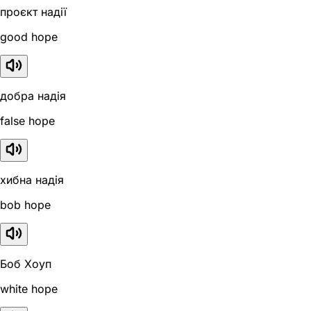
проєкт надії
good hope
добра надія
false hope
хибна надія
bob hope
Боб Хоуп
white hope