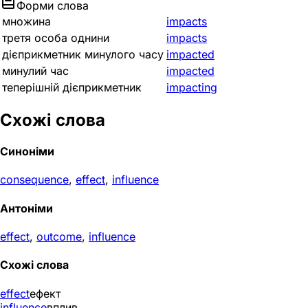
Форми слова
множина
impacts
третя особа однини
impacts
дієприкметник минулого часу
impacted
минулий час
impacted
теперішній дієприкметник
impacting
Схожі слова
Синоніми
consequence
,
effect
,
influence
Антоніми
effect
,
outcome
,
influence
Схожі слова
effect
ефект
influence
вплив