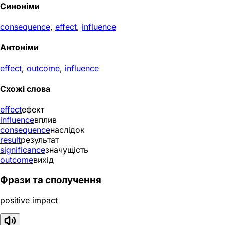
Синоніми
consequence
,
effect
,
influence
Антоніми
effect
,
outcome
,
influence
Схожі слова
effect
ефект
influence
вплив
consequence
наслідок
result
результат
significance
значущість
outcome
вихід
Фрази та сполучення
positive impact