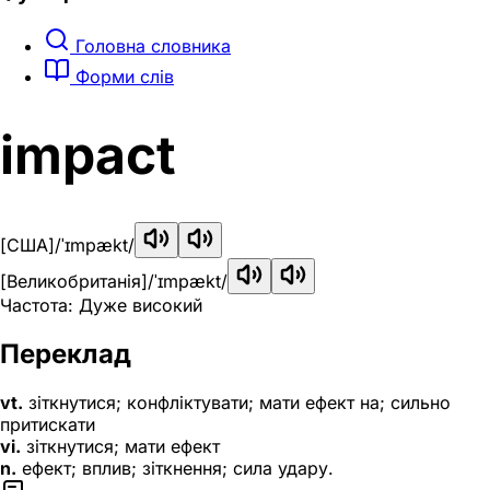
Головна словника
Форми слів
impact
[США]
/ˈɪmpækt/
[Великобританія]
/ˈɪmpækt/
Частота: Дуже високий
Переклад
vt.
зіткнутися; конфліктувати; мати ефект на; сильно
притискати
vi.
зіткнутися; мати ефект
n.
ефект; вплив; зіткнення; сила удару.