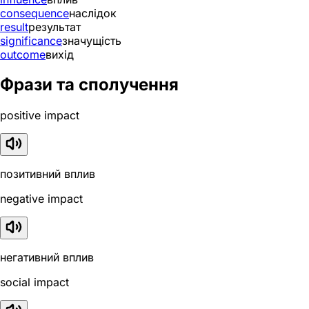
consequence
наслідок
result
результат
significance
значущість
outcome
вихід
Фрази та сполучення
positive impact
позитивний вплив
negative impact
негативний вплив
social impact