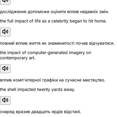
дослідження допоможе оцінити вплив недавніх змін.
the full impact of life as a celebrity began to hit home.
повний вплив життя як знаменитості почав відчуватися.
the impact of computer-generated imagery on
contemporary art.
вплив комп'ютерної графіки на сучасне мистецтво.
the shell impacted twenty yards away.
снаряд вразив двадцять ярдів відстані.