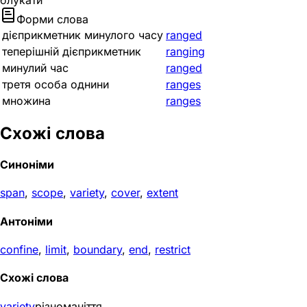
блукати
Форми слова
дієприкметник минулого часу
ranged
теперішній дієприкметник
ranging
минулий час
ranged
третя особа однини
ranges
множина
ranges
Схожі слова
Синоніми
span
,
scope
,
variety
,
cover
,
extent
Антоніми
confine
,
limit
,
boundary
,
end
,
restrict
Схожі слова
variety
різноманіття