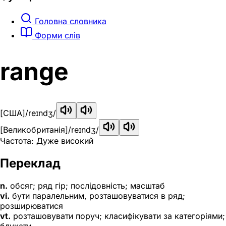
Головна словника
Форми слів
range
[США]
/reɪndʒ/
[Великобританія]
/reɪndʒ/
Частота: Дуже високий
Переклад
n.
обсяг; ряд гір; послідовність; масштаб
vi.
бути паралельним, розташовуватися в ряд;
розширюватися
vt.
розташовувати поруч; класифікувати за категоріями;