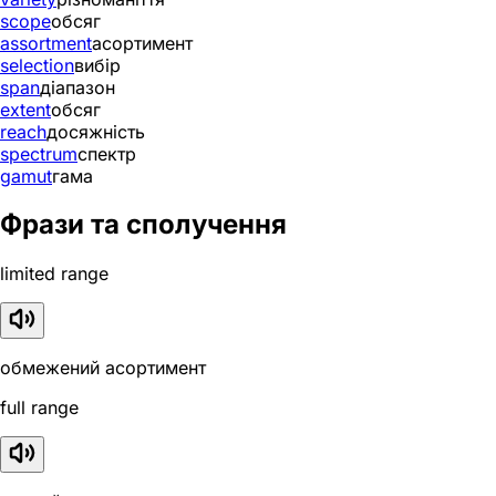
scope
обсяг
assortment
асортимент
selection
вибір
span
діапазон
extent
обсяг
reach
досяжність
spectrum
спектр
gamut
гама
Фрази та сполучення
limited range
обмежений асортимент
full range