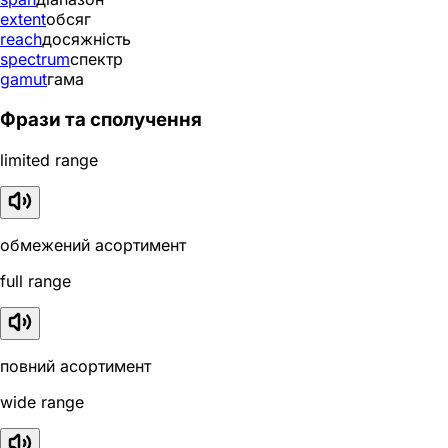
extent
обсяг
reach
досяжність
spectrum
спектр
gamut
гама
Фрази та сполучення
limited range
обмежений асортимент
full range
повний асортимент
wide range