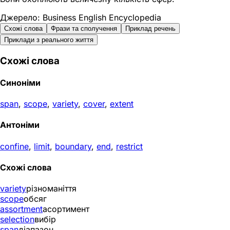
Джерело: Business English Encyclopedia
Схожі слова
Фрази та сполучення
Приклад речень
Приклади з реального життя
Схожі слова
Синоніми
span
,
scope
,
variety
,
cover
,
extent
Антоніми
confine
,
limit
,
boundary
,
end
,
restrict
Схожі слова
variety
різноманіття
scope
обсяг
assortment
асортимент
selection
вибір
span
діапазон