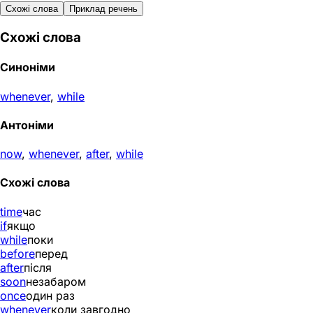
Схожі слова
Приклад речень
Схожі слова
Синоніми
whenever
,
while
Антоніми
now
,
whenever
,
after
,
while
Схожі слова
time
час
if
якщо
while
поки
before
перед
after
після
soon
незабаром
once
один раз
whenever
коли завгодно