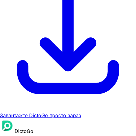
Завантажте DictoGo просто зараз
DictoGo