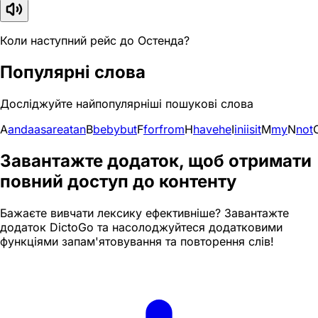
Коли наступний рейс до Остенда?
Популярні слова
Досліджуйте найпопулярніші пошукові слова
A
and
a
as
are
at
an
B
be
by
but
F
for
from
H
have
he
I
in
i
is
it
M
my
N
not
Завантажте додаток, щоб отримати
повний доступ до контенту
Бажаєте вивчати лексику ефективніше? Завантажте
додаток DictoGo та насолоджуйтеся додатковими
функціями запам'ятовування та повторення слів!