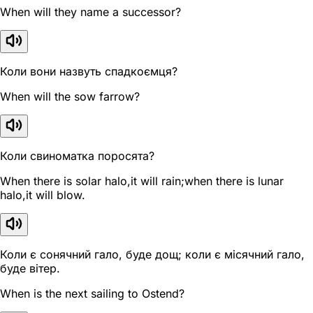
When will they name a successor?
Коли вони назвуть спадкоємця?
When will the sow farrow?
Коли свиноматка поросята?
When there is solar halo,it will rain;when there is lunar
halo,it will blow.
Коли є сонячний гало, буде дощ; коли є місячний гало,
буде вітер.
When is the next sailing to Ostend?