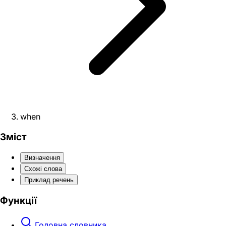
when
Зміст
Визначення
Схожі слова
Приклад речень
Функції
Головна словника