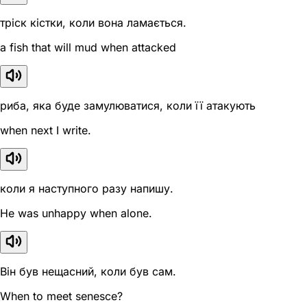
тріск кістки, коли вона ламається.
a fish that will mud when attacked
риба, яка буде замулюватися, коли її атакують
when next I write.
коли я наступного разу напишу.
He was unhappy when alone.
Він був нещасний, коли був сам.
When to meet senesce?