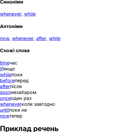
Синоніми
whenever
,
while
Антоніми
now
,
whenever
,
after
,
while
Схожі слова
time
час
if
якщо
while
поки
before
перед
after
після
soon
незабаром
once
один раз
whenever
коли завгодно
until
поки не
now
тепер
Приклад речень