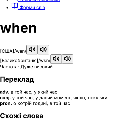
Форми слів
when
[США]
/wen/
[Великобританія]
/wɛn/
Частота: Дуже високий
Переклад
adv.
в той час, у який час
conj.
у той час, у даний момент, якщо, оскільки
pron.
о котрій годині, в той час
Схожі слова