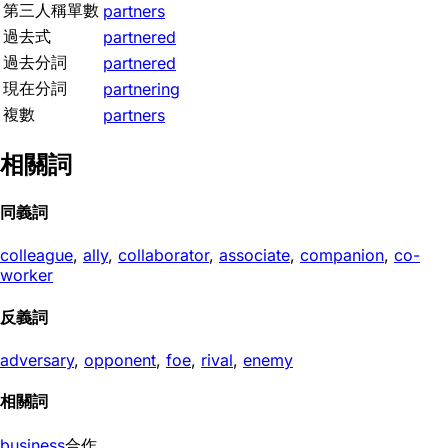
第三人稱單數
partners
過去式
partnered
過去分詞
partnered
現在分詞
partnering
複數
partners
相關詞
同義詞
colleague
,
ally
,
collaborator
,
associate
,
companion
,
co-
worker
反義詞
adversary
,
opponent
,
foe
,
rival
,
enemy
相關詞
business
合作