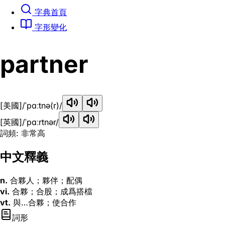
字典首頁
字形變化
partner
[美國]
/ˈpɑːtnə(r)/
[英國]
/ˈpɑːrtnər/
詞頻: 非常高
中文釋義
n.
合夥人；夥伴；配偶
vi.
合夥；合股；成爲搭檔
vt.
與…合夥；使合作
詞形