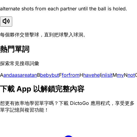
alternate shots from each partner until the ball is holed.
每個夥伴交替擊球，直到把球擊入球洞。
熱門單詞
探索常見搜尋詞彙
A
and
a
as
are
at
an
B
be
by
but
F
for
from
H
have
he
I
in
i
is
it
M
my
N
not
下載 App 以解鎖完整內容
想更有效率地學習單字嗎？下載 DictoGo 應用程式，享受更多
單字記憶與複習功能！