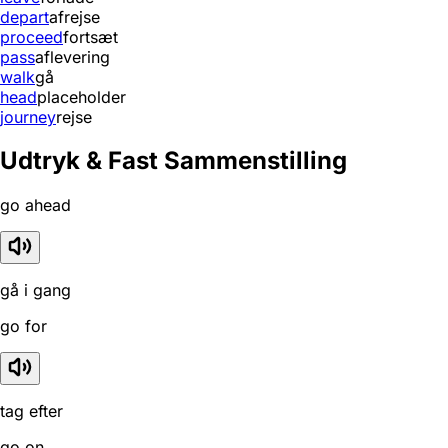
depart
afrejse
proceed
fortsæt
pass
aflevering
walk
gå
head
placeholder
journey
rejse
Udtryk & Fast Sammenstilling
go ahead
gå i gang
go for
tag efter
go on