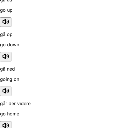
go up
gå op
go down
gå ned
going on
går der videre
go home