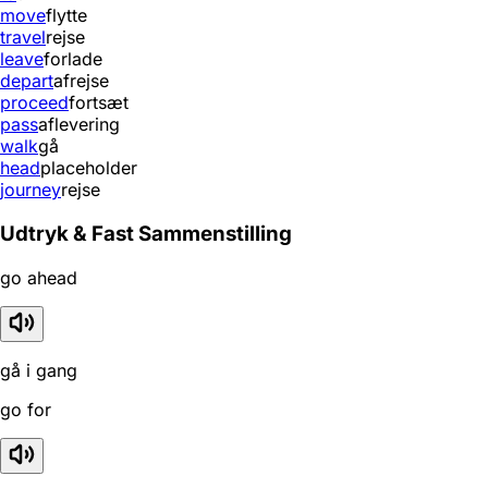
move
flytte
travel
rejse
leave
forlade
depart
afrejse
proceed
fortsæt
pass
aflevering
walk
gå
head
placeholder
journey
rejse
Udtryk & Fast Sammenstilling
go ahead
gå i gang
go for