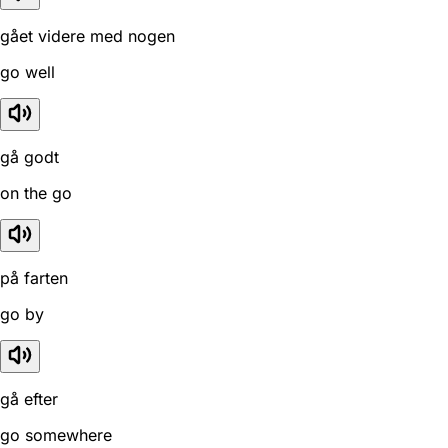
gået videre med nogen
go well
gå godt
on the go
på farten
go by
gå efter
go somewhere