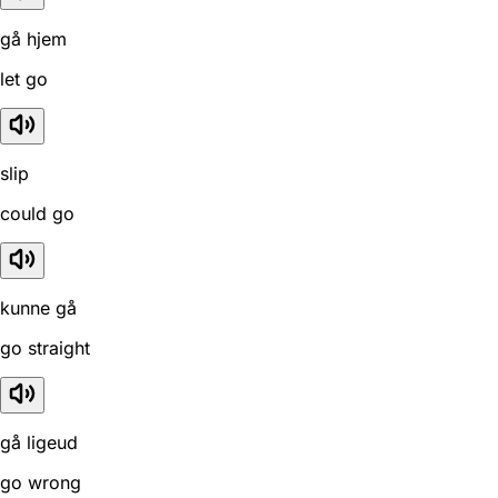
gå hjem
let go
slip
could go
kunne gå
go straight
gå ligeud
go wrong