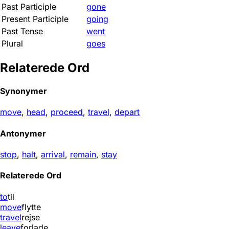
Past Participle
gone
Present Participle
going
Past Tense
went
Plural
goes
Relaterede Ord
Synonymer
move
,
head
,
proceed
,
travel
,
depart
Antonymer
stop
,
halt
,
arrival
,
remain
,
stay
Relaterede Ord
to
til
move
flytte
travel
rejse
leave
forlade