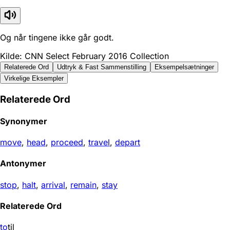
Og når tingene ikke går godt.
Kilde: CNN Select February 2016 Collection
Relaterede Ord
Udtryk & Fast Sammenstilling
Eksempelsætninger
Virkelige Eksempler
Relaterede Ord
Synonymer
move
,
head
,
proceed
,
travel
,
depart
Antonymer
stop
,
halt
,
arrival
,
remain
,
stay
Relaterede Ord
to
til