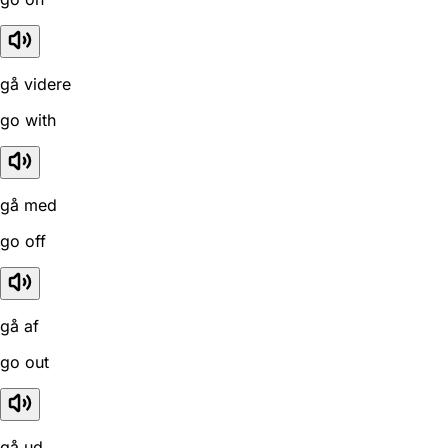
gå videre
go with
gå med
go off
gå af
go out
gå ud