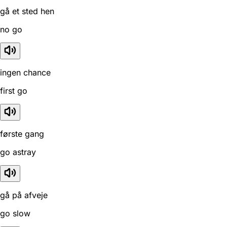
gå et sted hen
no go
ingen chance
first go
første gang
go astray
gå på afveje
go slow