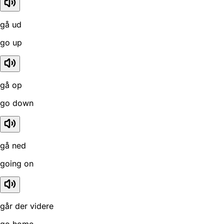
gå ud
go up
gå op
go down
gå ned
going on
går der videre
go home