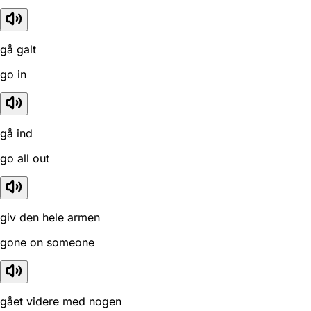
gå galt
go in
gå ind
go all out
giv den hele armen
gone on someone
gået videre med nogen