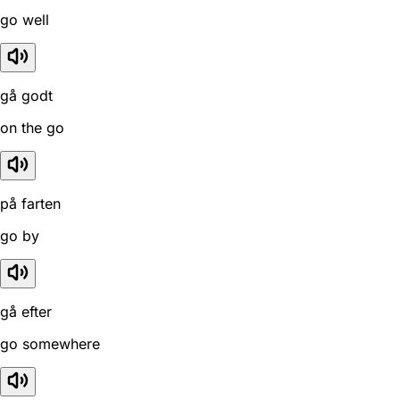
go well
gå godt
on the go
på farten
go by
gå efter
go somewhere