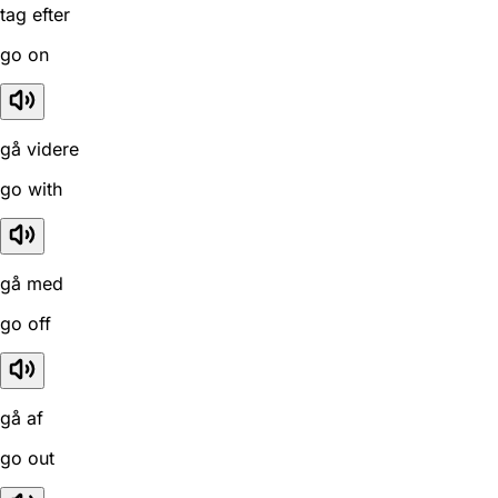
tag efter
go on
gå videre
go with
gå med
go off
gå af
go out