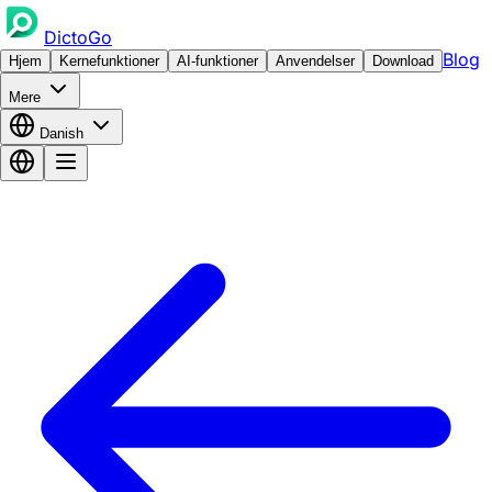
DictoGo
Blog
Hjem
Kernefunktioner
AI-funktioner
Anvendelser
Download
Mere
Danish