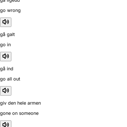
go wrong
gå galt
go in
gå ind
go all out
giv den hele armen
gone on someone