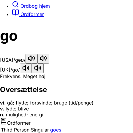
Ordbog hjem
Ordformer
go
[USA]
/gəʊ/
[UK]
/ɡo/
Frekvens: Meget høj
Oversættelse
vi.
gå; flytte; forsvinde; bruge (tid/penge)
v.
lyde; blive
n.
mulighed; energi
Ordformer
Third Person Singular
goes