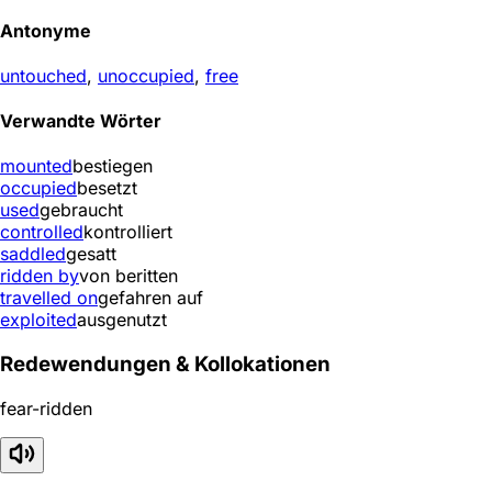
Antonyme
untouched
,
unoccupied
,
free
Verwandte Wörter
mounted
bestiegen
occupied
besetzt
used
gebraucht
controlled
kontrolliert
saddled
gesatt
ridden by
von beritten
travelled on
gefahren auf
exploited
ausgenutzt
Redewendungen & Kollokationen
fear-ridden