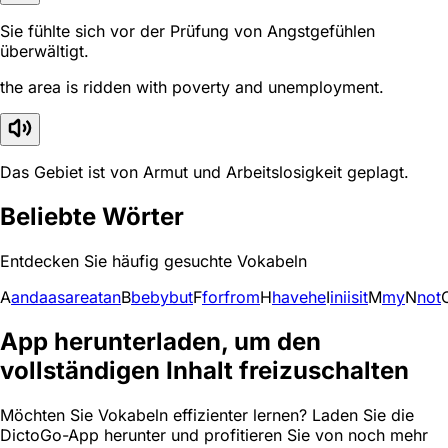
Sie fühlte sich vor der Prüfung von Angstgefühlen
überwältigt.
the area is ridden with poverty and unemployment.
Das Gebiet ist von Armut und Arbeitslosigkeit geplagt.
Beliebte Wörter
Entdecken Sie häufig gesuchte Vokabeln
A
and
a
as
are
at
an
B
be
by
but
F
for
from
H
have
he
I
in
i
is
it
M
my
N
not
App herunterladen, um den
vollständigen Inhalt freizuschalten
Möchten Sie Vokabeln effizienter lernen? Laden Sie die
DictoGo-App herunter und profitieren Sie von noch mehr