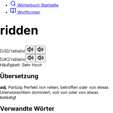
Wörterbuch Startseite
Wortformen
ridden
[US]
/ˈrɪd(ə)n/
[UK]
/ˈrɪd(ə)n/
Häufigkeit: Sehr Hoch
Übersetzung
adj.
Partizip Perfekt von reiten; betroffen oder von etwas
Unerwünschtem dominiert; voll von oder von etwas
belästigt
Verwandte Wörter