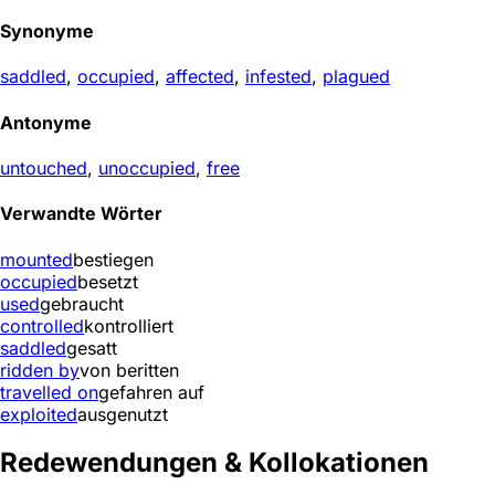
Synonyme
saddled
,
occupied
,
affected
,
infested
,
plagued
Antonyme
untouched
,
unoccupied
,
free
Verwandte Wörter
mounted
bestiegen
occupied
besetzt
used
gebraucht
controlled
kontrolliert
saddled
gesatt
ridden by
von beritten
travelled on
gefahren auf
exploited
ausgenutzt
Redewendungen & Kollokationen