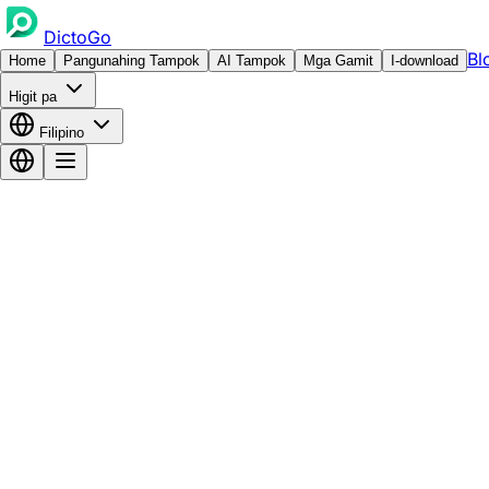
DictoGo
Bl
Home
Pangunahing Tampok
AI Tampok
Mga Gamit
I-download
Higit pa
Filipino