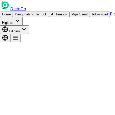
DictoGo
Bl
Home
Pangunahing Tampok
AI Tampok
Mga Gamit
I-download
Higit pa
Filipino