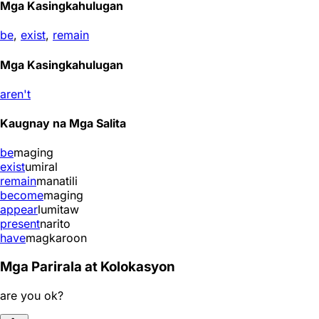
Mga Kasingkahulugan
be
,
exist
,
remain
Mga Kasingkahulugan
aren't
Kaugnay na Mga Salita
be
maging
exist
umiral
remain
manatili
become
maging
appear
lumitaw
present
narito
have
magkaroon
Mga Parirala at Kolokasyon
are you ok?