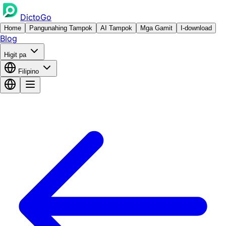
DictoGo
Home
Pangunahing Tampok
AI Tampok
Mga Gamit
I-download
Blog
Higit pa
Filipino