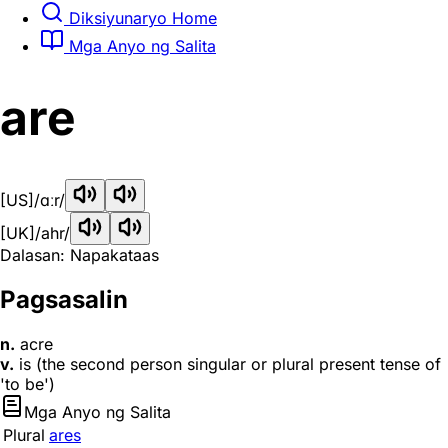
Diksiyunaryo Home
Mga Anyo ng Salita
are
[US]
/ɑːr/
[UK]
/ahr/
Dalasan: Napakataas
Pagsasalin
n.
acre
v.
is (the second person singular or plural present tense of
'to be')
Mga Anyo ng Salita
Plural
ares