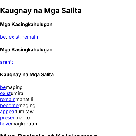
Kaugnay na Mga Salita
Mga Kasingkahulugan
be
,
exist
,
remain
Mga Kasingkahulugan
aren't
Kaugnay na Mga Salita
be
maging
exist
umiral
remain
manatili
become
maging
appear
lumitaw
present
narito
have
magkaroon