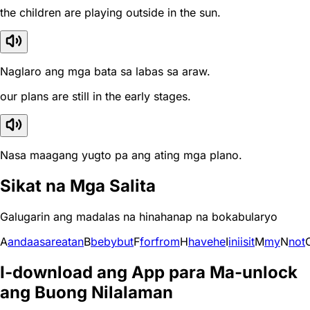
the children are playing outside in the sun.
Naglaro ang mga bata sa labas sa araw.
our plans are still in the early stages.
Nasa maagang yugto pa ang ating mga plano.
Sikat na Mga Salita
Galugarin ang madalas na hinahanap na bokabularyo
A
and
a
as
are
at
an
B
be
by
but
F
for
from
H
have
he
I
in
i
is
it
M
my
N
not
I-download ang App para Ma-unlock
ang Buong Nilalaman