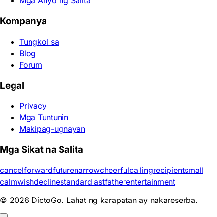
Mga Anyo ng Salita
Kompanya
Tungkol sa
Blog
Forum
Legal
Privacy
Mga Tuntunin
Makipag-ugnayan
Mga Sikat na Salita
cancel
forward
future
narrow
cheerful
calling
recipient
small
calm
wish
decline
standard
last
father
entertainment
© 2026 DictoGo. Lahat ng karapatan ay nakareserba.