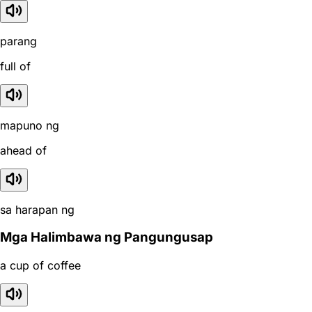
parang
full of
mapuno ng
ahead of
sa harapan ng
Mga Halimbawa ng Pangungusap
a cup of coffee