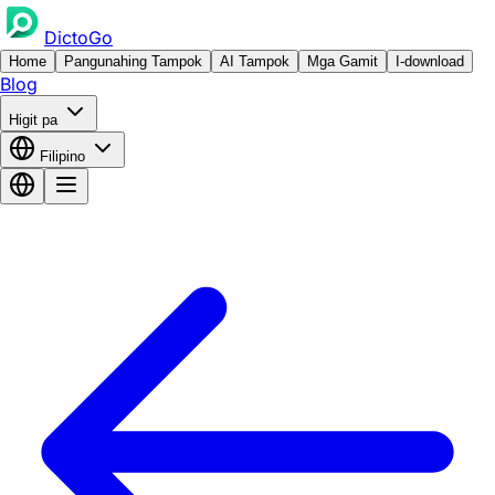
DictoGo
Home
Pangunahing Tampok
AI Tampok
Mga Gamit
I-download
Blog
Higit pa
Filipino