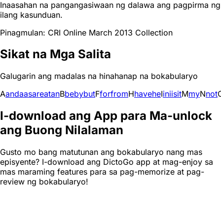
Inaasahan na pangangasiwaan ng dalawa ang pagpirma ng
ilang kasunduan.
Pinagmulan: CRI Online March 2013 Collection
Sikat na Mga Salita
Galugarin ang madalas na hinahanap na bokabularyo
A
and
a
as
are
at
an
B
be
by
but
F
for
from
H
have
he
I
in
i
is
it
M
my
N
not
I-download ang App para Ma-unlock
ang Buong Nilalaman
Gusto mo bang matutunan ang bokabularyo nang mas
episyente? I-download ang DictoGo app at mag-enjoy sa
mas maraming features para sa pag-memorize at pag-
review ng bokabularyo!