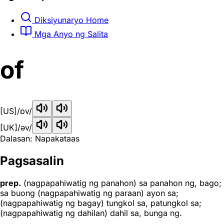
Diksiyunaryo Home
Mga Anyo ng Salita
of
[US]
/ɒv/
[UK]
/əv/
Dalasan: Napakataas
Pagsasalin
prep.
(nagpapahiwatig ng panahon) sa panahon ng, bago;
sa buong (nagpapahiwatig ng paraan) ayon sa;
(nagpapahiwatig ng bagay) tungkol sa, patungkol sa;
(nagpapahiwatig ng dahilan) dahil sa, bunga ng.