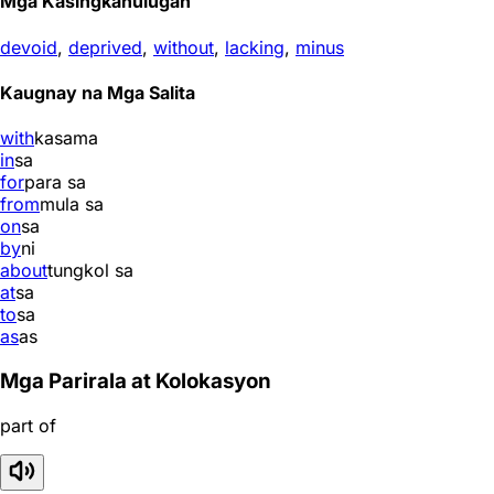
Mga Kasingkahulugan
devoid
,
deprived
,
without
,
lacking
,
minus
Kaugnay na Mga Salita
with
kasama
in
sa
for
para sa
from
mula sa
on
sa
by
ni
about
tungkol sa
at
sa
to
sa
as
as
Mga Parirala at Kolokasyon
part of