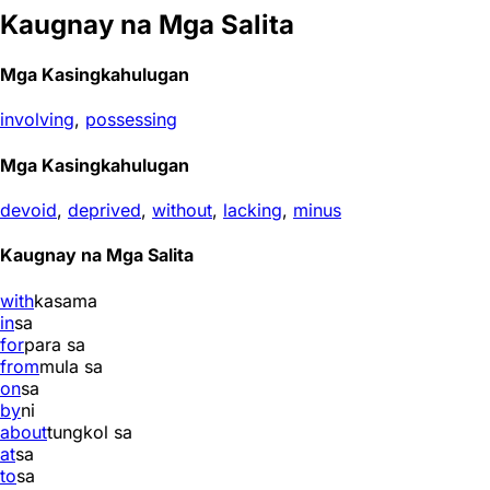
Kaugnay na Mga Salita
Mga Kasingkahulugan
involving
,
possessing
Mga Kasingkahulugan
devoid
,
deprived
,
without
,
lacking
,
minus
Kaugnay na Mga Salita
with
kasama
in
sa
for
para sa
from
mula sa
on
sa
by
ni
about
tungkol sa
at
sa
to
sa