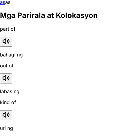
as
as
Mga Parirala at Kolokasyon
part of
bahagi ng
out of
labas ng
kind of
uri ng