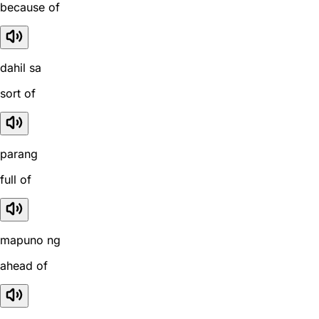
because of
dahil sa
sort of
parang
full of
mapuno ng
ahead of